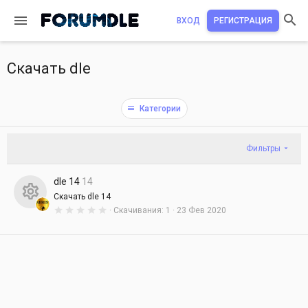
ВХОД
РЕГИСТРАЦИЯ
Скачать dle
Категории
Фильтры
dle 14
14
Скачать dle 14
0
Скачивания
1
23 Фев 2020
И
.
0
к
0
з
о
в
е
н
з
д
к