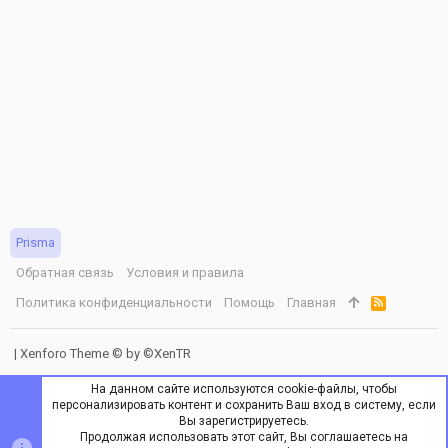
а
р
е
с
у
р
с
а
Prisma
Обратная связь
Условия и правила
Политика конфиденциальности
Помощь
Главная
R
S
S
|
Xenforo Theme
© by ©XenTR
На данном сайте используются cookie-файлы, чтобы
персонализировать контент и сохранить Ваш вход в систему, если
Вы зарегистрируетесь.
Продолжая использовать этот сайт, Вы соглашаетесь на