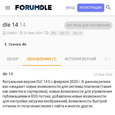
ВХОД
РЕГИСТРАЦИЯ
dle 14
14
НЕТ ПРАВ ДЛЯ СКАЧИВАНИЯ
А
Д
Т
DOBRO
23 Фев 2020
dle
dle 13
dle 14
в
а
е
т
т
г
Скачать dle
о
а
и
р
с
о
ОБЗОР
ОБНОВЛЕНИЯ (1)
ИСТОРИЯ ВЕРСИЙ
ОБСУ
з
д
а
dle 14
н
23 Фев 2020
и
Актуальная версия DLE 14.0 с февраля 2020 г. В данном релизе
я
вас ожидают новые возможности для системы плагинов (такие
как заметки и сортировка), новые возможности для управления
публикациями в RSS потоке, добавлена новые возможности
для настройки загрузки изображений, возможность быстрой
отписки от получения писем с сайта и многое другое.