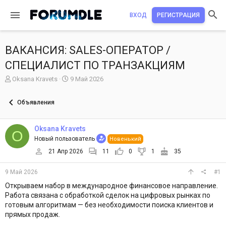
ВХОД
РЕГИСТРАЦИЯ
ВАКАНСИЯ: SALES-ОПЕРАТОР /
СПЕЦИАЛИСТ ПО ТРАНЗАКЦИЯМ
А
Д
Oksana Kravets
9 Май 2026
в
а
т
т
Объявления
о
а
р
н
т
а
Oksana Kravets
O
е
ч
Новый пользователь
Новенький
м
а
ы
л
21 Апр 2026
11
0
1
35
а
9 Май 2026
#1
Открываем набор в международное финансовое направление.
Работа связана с обработкой сделок на цифровых рынках по
готовым алгоритмам — без необходимости поиска клиентов и
прямых продаж.