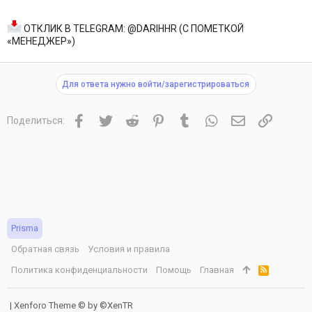
ОТКЛИК В TELEGRAM: @DARIHHR (С ПОМЕТКОЙ
«МЕНЕДЖЕР»)
Для ответа нужно войти/зарегистрироваться
Facebook
Twitter
Reddit
Pinterest
Tumblr
WhatsApp
Электронная 
Ссылка
Поделиться:
Prisma
Обратная связь
Условия и правила
Политика конфиденциальности
Помощь
Главная
R
S
S
|
Xenforo Theme
© by ©XenTR