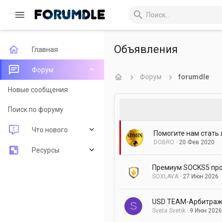
Объявления
Главная
Форум
Форум
forumdle
Новые сообщения
Поиск по форуму
Что нового
Помогите нам стать 
DOBRO
20 Фев 2020
Новые сообщения
Ресурсы
Премиум SOCKS5 про
Новые ресурсы
Последние рецензии
SOXLAVA
27 Июн 2026
Недавняя активность
Поиск ресурсов
USD TEAM-Арбитражн
S
Sveta Svetik
9 Июн 2026