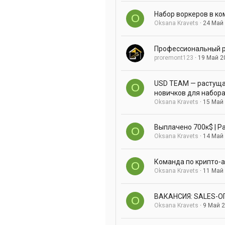
Набор воркеров в ко
O
Oksana Kravets
24 Май
Профессиональный р
proremont123
19 Май 2
USD TEAM — растуща
O
новичков для набора 
Oksana Kravets
15 Май
Выплачено 700к$ | Р
O
Oksana Kravets
14 Май
Команда по крипто-
O
Oksana Kravets
11 Май
ВАКАНСИЯ: SALES-О
O
Oksana Kravets
9 Май 