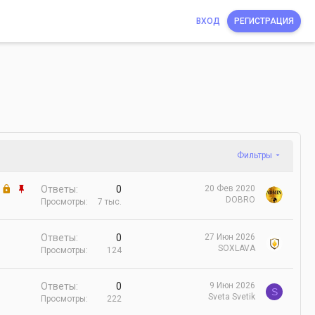
ВХОД
РЕГИСТРАЦИЯ
Фильтры
З
З
Ответы
0
20 Фев 2020
DOBRO
а
а
Просмотры
7 тыс.
к
к
р
р
Ответы
0
27 Июн 2026
ы
е
SOXLAVA
Просмотры
124
т
п
о
л
е
Ответы
0
9 Июн 2026
S
н
Sveta Svetik
Просмотры
222
о