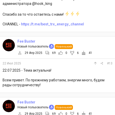
администратора @hook_king
Спасибо за то что остаетесь с нами!
CHANNEL -
https://t.me/best_trx_energy_channel
Fee Buster
Новый пользователь
Новенький
29 Апр 2025
69
0
6
41
22 Июл 2025
#13
22.07.2025 - Тема актуальна!
Всем привет. По прежнему работаем, энергии много, будем
рады сотрудничеству!
Fee Buster
Новый пользователь
Новенький
29 Апр 2025
69
0
6
41