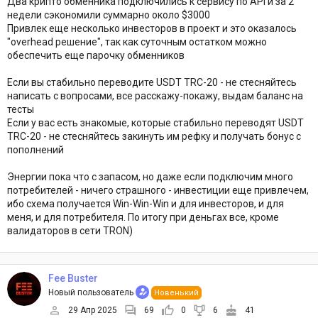
Два крипто обменника подключились к сервису по API и за 2
недели сэкономили суммарно около $3000
Привлек еще несколько инвесторов в проект и это оказалось
"overhead решение", так как суточным остатком можно
обеспечить еще парочку обменников
Если вы стабильно переводите USDT TRC-20 - не стесняйтесь
написать с вопросами, все расскажу-покажу, выдам баланс на
тесты
Если у вас есть знакомые, которые стабильно переводят USDT
TRC-20 - не стесняйтесь закинуть им рефку и получать бонус с
пополнений
Энергии пока что с запасом, но даже если подключим много
потребителей - ничего страшного - инвестиции еще привлечем,
ибо схема получается Win-Win-Win и для инвесторов, и для
меня, и для потребителя. По итогу при деньгах все, кроме
валидаторов в сети TRON)
Fee Buster
Новый пользователь
Новенький
29 Апр 2025
69
0
6
41