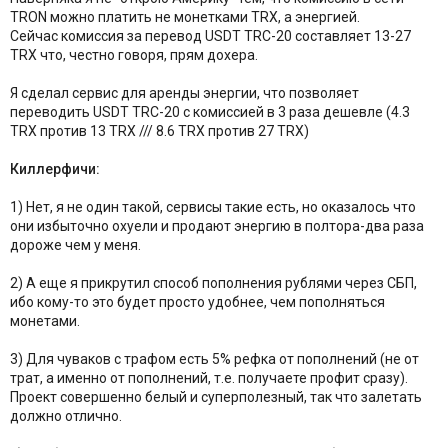
TRON можно платить не монетками TRX, а энергией.
Сейчас комиссия за перевод USDT TRC-20 составляет 13-27
TRX что, честно говоря, прям дохера.
Я сделал сервис для аренды энергии, что позволяет
переводить USDT TRC-20 с комиссией в 3 раза дешевле (4.3
TRX против 13 TRX /// 8.6 TRX против 27 TRX)
Киллерфичи:
1) Нет, я не один такой, сервисы такие есть, но оказалось что
они избыточно охуели и продают энергию в полтора-два раза
дороже чем у меня.
2) А еще я прикрутил способ пополнения рублями через СБП,
ибо кому-то это будет просто удобнее, чем пополняться
монетами.
3) Для чуваков с трафом есть 5% рефка от пополнений (не от
трат, а именно от пополнений, т.е. получаете профит сразу).
Проект совершенно белый и суперполезный, так что залетать
должно отлично.