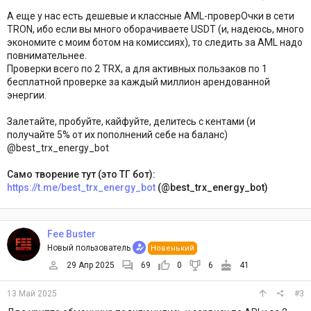
А еще у нас есть дешевые и классные AML-проверОчки в сети
TRON, ибо если вы много оборачиваете USDT (и, надеюсь, много
экономите с моим ботом на комиссиях), то следить за AML надо
повнимательнее.
Проверки всего по 2 TRX, а для активных пользаков по 1
бесплатной проверке за каждый миллион арендованной
энергии.
Залетайте, пробуйте, кайфуйте, делитесь с кентами (и
получайте 5% от их пополнений себе на баланс)
@best_trx_energy_bot
Само творение тут (это ТГ бот):
https://t.me/best_trx_energy_bot
(@best_trx_energy_bot)
Fee Buster
Новый пользователь
Новенький
29 Апр 2025
69
0
6
41
13 Май 2025
#3