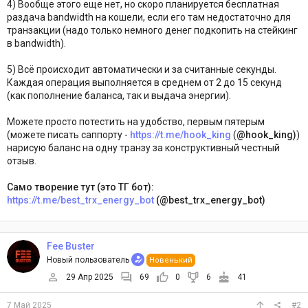
4) Вообще этого еще нет, но скоро планируется бесплатная
раздача bandwidth на кошели, если его там недостаточно для
транзакции (надо только немного денег подкопить на стейкинг
в bandwidth).
5) Всё происходит автоматически и за считанные секунды.
Каждая операция выполняется в среднем от 2 до 15 секунд
(как пополнение баланса, так и выдача энергии).
Можете просто потестить на удобство, первым пятерым
(можете писать саппорту -
https://t.me/hook_king
(
@hook_king)
)
нарисую баланс на одну транзу за конструктивный честный
отзыв.
Само творение тут (это ТГ бот):
https://t.me/best_trx_energy_bot
(@best_trx_energy_bot)
Fee Buster
Новый пользователь
Новенький
29 Апр 2025
69
0
6
41
7 Май 2025
#2