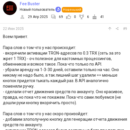
Fee Buster
Новый пользователь
Новенький
29 Апр 2025
69
0
6
41
22 Июн 2025
#9
Всем привет.
Пара слов о том что у нас происходит:
- вкорячили активации TRON-адресов по 0.3 TRX (сеть за это
жрет 1 TRX) - оч полезное для кастомных процессингов,
обменников и всякое такое. Пока что только по API.
- убрали аренду на 1-3-30 дней, оставили только на час. Оно
никому не надо было, а так лишний шаг удалили == меньше
кнопок придется тыкать каждый раз. В API аналогично
поменяли ручку.
- сделали отчет движения средств по аккаунту. Оно красивое,
правда, но пока что не покажем. Пока что сами любуемся (не
дошли руки кнопку вкорячить просто).
Пара слов о том что у нас скоро произойдет:
- добавим злополучную кнопку для генерации отчета движения
средств по аккаунту.