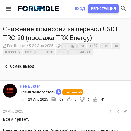
ВХОД
РЕГИСТРАЦИЯ
Снижение комиссии за перевод USDT
TRC-20 (продажа TRX Energy)
А
Д
Т
Fee Buster
29 Апр 2025
energy
trc
trc20
tron
trx
в
а
е
trxenergy
usdt
usdttrc20
трон
энергиятрон
т
т
г
о
а
и
р
Обмен, вывод
н
т
а
е
ч
м
а
Fee Buster
ы
л
Новый пользователь
Новенький
а
29 Апр 2025
69
0
6
41
29 Апр 2025
#1
Всем привет.
Наверняка я не "открою Америку" тем, что комиссию в сети