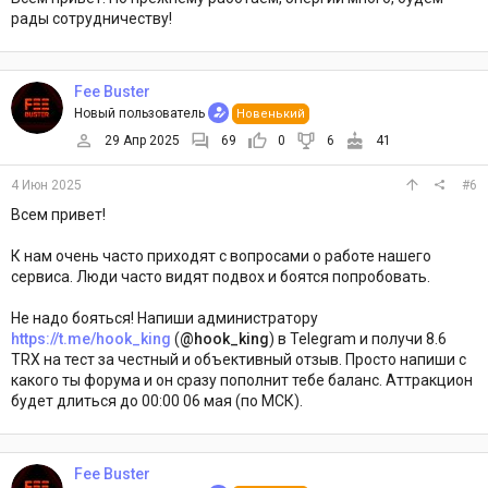
рады сотрудничеству!
Fee Buster
Новый пользователь
Новенький
29 Апр 2025
69
0
6
41
4 Июн 2025
#6
Всем привет!
К нам очень часто приходят с вопросами о работе нашего
сервиса. Люди часто видят подвох и боятся попробовать.
Не надо бояться! Напиши администратору
https://t.me/hook_king
(
@hook_king
) в Telegram и получи 8.6
TRX на тест за честный и объективный отзыв. Просто напиши с
какого ты форума и он сразу пополнит тебе баланс. Аттракцион
будет длиться до 00:00 06 мая (по МСК).
Fee Buster