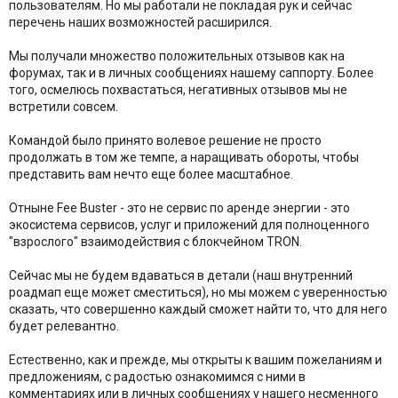
пользователям. Но мы работали не покладая рук и сейчас
перечень наших возможностей расширился.
Мы получали множество положительных отзывов как на
форумах, так и в личных сообщениях нашему саппорту. Более
того, осмелюсь похвастаться, негативных отзывов мы не
встретили совсем.
Командой было принято волевое решение не просто
продолжать в том же темпе, а наращивать обороты, чтобы
представить вам нечто еще более масштабное.
Отныне Fee Buster - это не сервис по аренде энергии - это
экосистема сервисов, услуг и приложений для полноценного
"взрослого" взаимодействия с блокчейном TRON.
Сейчас мы не будем вдаваться в детали (наш внутренний
роадмап еще может сместиться), но мы можем с уверенностью
сказать, что совершенно каждый сможет найти то, что для него
будет релевантно.
Естественно, как и прежде, мы открыты к вашим пожеланиям и
предложениям, с радостью ознакомимся с ними в
комментариях или в личных сообщениях у нашего несменного