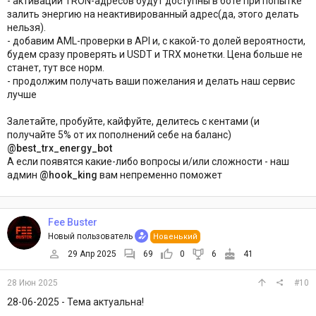
- активации TRON-адресов будут доступны в боте при попытке
залить энергию на неактивированный адрес(да, этого делать
нельзя).
- добавим AML-проверки в API и, с какой-то долей вероятности,
будем сразу проверять и USDT и TRX монетки. Цена больше не
станет, тут все норм.
- продолжим получать ваши пожелания и делать наш сервис
лучше
Залетайте, пробуйте, кайфуйте, делитесь с кентами (и
получайте 5% от их пополнений себе на баланс)
@best_trx_energy_bot
А если появятся какие-либо вопросы и/или сложности - наш
админ
@hook_king
вам непременно поможет
Fee Buster
Новый пользователь
Новенький
29 Апр 2025
69
0
6
41
28 Июн 2025
#10
28-06-2025 - Тема актуальна!