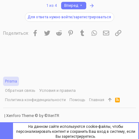
Последняя
1 из 4
Вперед
Для ответа нужно войти/зарегистрироваться
Facebook
Twitter
Reddit
Pinterest
Tumblr
WhatsApp
Электронная 
Ссылка
Поделиться:
Prisma
Обратная связь
Условия и правила
Политика конфиденциальности
Помощь
Главная
R
S
S
|
Xenforo Theme
© by ©XenTR
На данном сайте используются cookie-файлы, чтобы
персонализировать контент и сохранить Ваш вход в систему, если
Вы зарегистрируетесь.