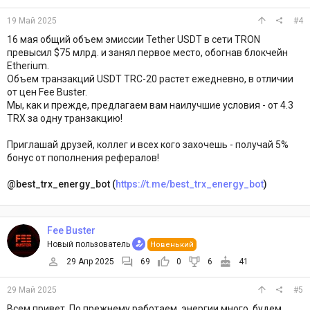
19 Май 2025
#4
16 мая общий объем эмиссии Tether USDT в сети TRON
превысил $75 млрд. и занял первое место, обогнав блокчейн
Etherium.
Объем транзакций USDT TRC-20 растет ежедневно, в отличии
от цен Fee Buster.
Мы, как и прежде, предлагаем вам наилучшие условия - от 4.3
TRX за одну транзакцию!
Приглашай друзей, коллег и всех кого захочешь - получай 5%
бонус от пополнения рефералов!
@best_trx_energy_bot (
https://t.me/best_trx_energy_bot
)
Fee Buster
Новый пользователь
Новенький
29 Апр 2025
69
0
6
41
29 Май 2025
#5
Всем привет. По прежнему работаем, энергии много, будем