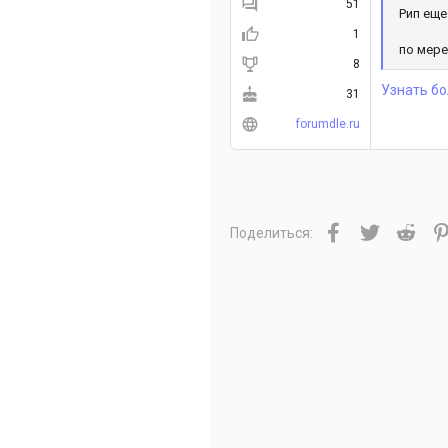
51
Рип еще
1
по мере
8
Узнать бо
31
forumdle.ru
Facebook
Twitter
Redd
Поделиться: