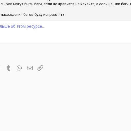
 сырой могут быть баги, если не нравится не качайте, а если нашли баг
 нахождения багов буду исправлять.
льше об этом ресурсе...
it
Pinterest
Tumblr
WhatsApp
Электронная почта
Ссылка