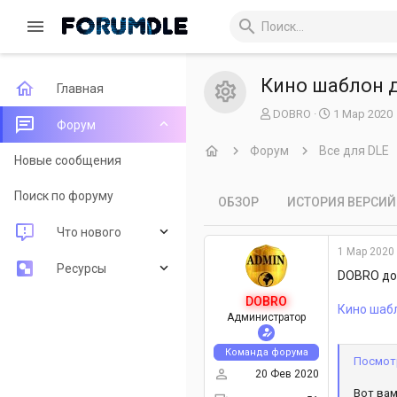
Кино шаблон д
Главная
Иконка рес
А
Д
DOBRO
1 Мар 2020
Форум
в
а
т
т
Форум
Все для DLE
Новые сообщения
о
а
р
н
т
а
Поиск по форуму
ОБЗОР
ИСТОРИЯ ВЕРСИЙ
е
ч
м
а
Что нового
ы
л
1 Мар 2020
а
Новые сообщения
Ресурсы
DOBRO доб
DOBRO
Новые ресурсы
Последние рецензии
Кино шабл
Администратор
Недавняя активность
Поиск ресурсов
Команда форума
Посмот
20 Фев 2020
Вот вам