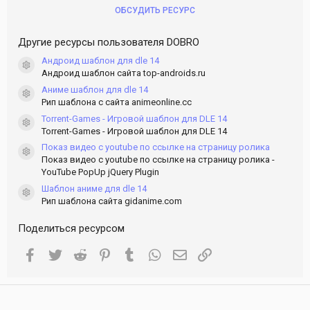
ОБСУДИТЬ РЕСУРС
Другие ресурсы пользователя DOBRO
Андроид шаблон для dle 14
Иконка ресурса
Андроид шаблон сайта top-androids.ru
Аниме шаблон для dle 14
Иконка ресурса
Рип шаблона с сайта animeonline.cc
Torrent-Games - Игровой шаблон для DLE 14
Иконка ресурса
Torrent-Games - Игровой шаблон для DLE 14
Показ видео с youtube по ссылке на страницу ролика
Иконка ресурса
Показ видео с youtube по ссылке на страницу ролика -
YouTube PopUp jQuery Plugin
Шаблон аниме для dle 14
Иконка ресурса
Рип шаблона сайта gidanime.com
Поделиться ресурсом
Facebook
Twitter
Reddit
Pinterest
Tumblr
WhatsApp
Электронная почта
Ссылка