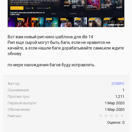
Вот вам новый рип кино шаблона для dle 14
Рип еще сырой могут быть баги, если не нравится не
качайте, а если нашли баги дорабатывайте сами,или ждите
обнову.
по мере нахождения багов буду исправлять.
Автор
DOBRO
Скачивания
1
Просмотры
1,211
Первый выпуск
1 Мар 2020
Обновление
1 Мар 2020
0.0
Рейтинг
Оценок: 0