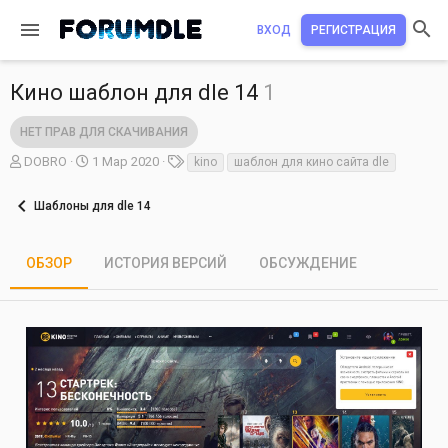
ВХОД
РЕГИСТРАЦИЯ
Кино шаблон для dle 14
1
НЕТ ПРАВ ДЛЯ СКАЧИВАНИЯ
А
Д
Т
DOBRO
1 Мар 2020
kino
шаблон для кино сайта dle
в
а
е
т
т
г
Шаблоны для dle 14
о
а
и
р
с
о
ОБЗОР
ИСТОРИЯ ВЕРСИЙ
ОБСУЖДЕНИЕ
з
д
а
н
и
я