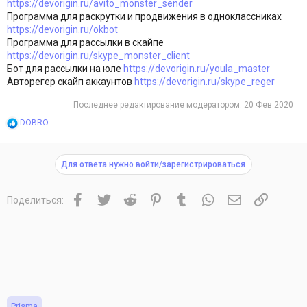
https://devorigin.ru/avito_monster_sender
Программа для раскрутки и продвижения в одноклассниках
https://devorigin.ru/okbot
Программа для рассылки в скайпе
https://devorigin.ru/skype_monster_client
Бот для рассылки на юле
https://devorigin.ru/youla_master
Авторегер скайп аккаунтов
https://devorigin.ru/skype_reger
Последнее редактирование модератором:
20 Фев 2020
Р
DOBRO
е
а
к
Для ответа нужно войти/зарегистрироваться
ц
и
и
Facebook
Twitter
Reddit
Pinterest
Tumblr
WhatsApp
Электронная 
Ссылка
:
Поделиться:
Prisma