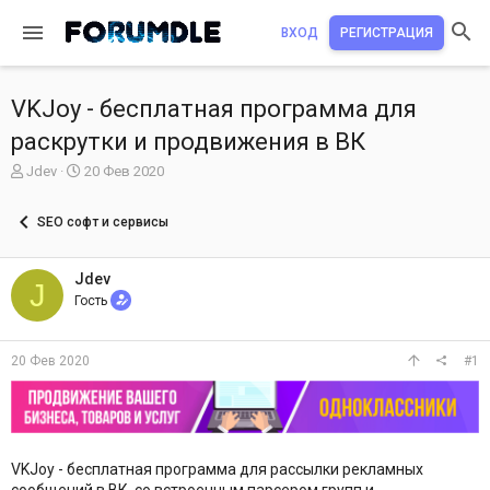
ВХОД
РЕГИСТРАЦИЯ
VKJoy - бесплатная программа для
раскрутки и продвижения в ВК
А
Д
Jdev
20 Фев 2020
в
а
т
т
SEO софт и сервисы
о
а
р
н
т
а
Jdev
J
е
ч
Гость
м
а
ы
л
а
20 Фев 2020
#1
VKJoy - бесплатная программа для рассылки рекламных
сообщений в ВК, со встроенным парсером групп и