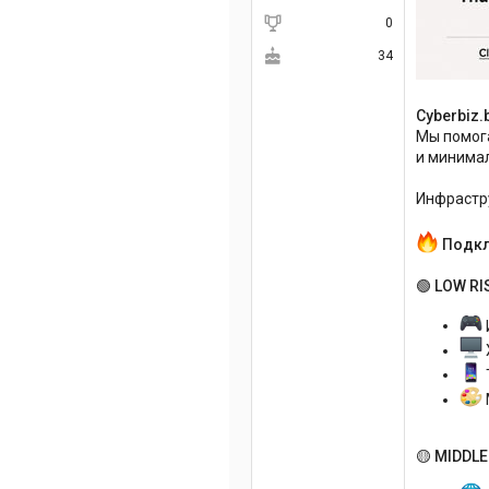
0
34
Cyberbiz.
Мы помог
и минимал
Инфрастру
Подкл
🟢 LOW RI
🟡 MIDDLE