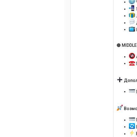
🟠 MIDDLE
Допол
Возмо