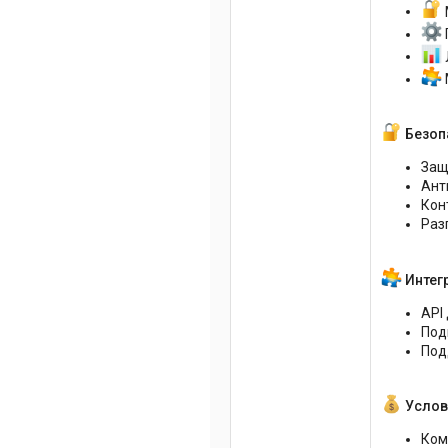
Безоп
Защ
Ант
Кон
Раз
Интег
API
Под
Под
Услов
Ком