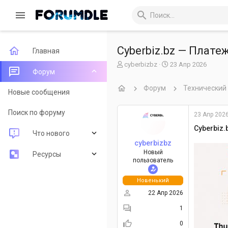
Сyberbiz.bz — Плате
Главная
А
Д
cyberbizbz
23 Апр 2026
Форум
в
а
т
т
Форум
Технический
о
а
Новые сообщения
р
н
т
а
Поиск по форуму
23 Апр 202
е
ч
м
а
Сyberbiz.
Что нового
ы
л
cyberbizbz
а
Новый
Новые сообщения
Ресурсы
пользователь
Новые ресурсы
Последние рецензии
Новенький
22 Апр 2026
Недавняя активность
Поиск ресурсов
1
0