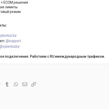
 + ECOM решения
кие лимиты
товый режим
кты:
cyberbiz.bz
ram:
@support
@cyberbizbz
ое подключение. Работаем с RU имеждународным трафиком.
it
Pinterest
Tumblr
WhatsApp
Электронная почта
Ссылка