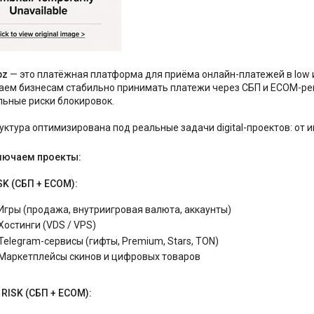
bz
— это платёжная платформа для приёма онлайн-платежей в low и 
аем бизнесам стабильно принимать платежи через СБП и ECOM-ре
ьные риски блокировок.
ктура оптимизирована под реальные задачи digital-проектов: от 
ючаем проекты:
SK (СБП + ECOM):
Игры (продажа, внутриигровая валюта, аккаунты)
Хостинги (VDS / VPS)
Telegram-сервисы (гифты, Premium, Stars, TON)
Маркетплейсы скинов и цифровых товаров
 RISK (СБП + ECOM):