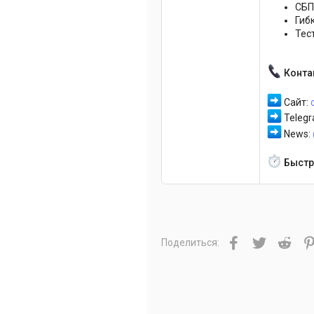
СБП
Гиб
Тес
Конта
Сайт:
Teleg
News:
Быстр
Facebook
Twitter
Redd
Поделиться: