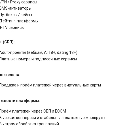
VPN / Proxy сервисы
SMS-активаторы
Лутбоксы / кейсы
Дейтинг-платформы
IPTV сервисы
+ (СБП):
Adult-проекты (вебкам, AI 18+, dating 18+)
Платные номера и подписочные сервисы
нительно:
Продажа и приём платежей через виртуальные карты
жности платформы:
Приём платежей через СБП и ECOM
Высокая конверсия и стабильные платёжные маршруты
Быстрая обработка транзакций