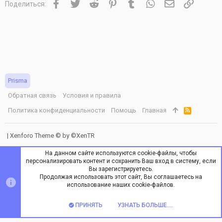
Facebook
Twitter
Reddit
Pinterest
Tumblr
WhatsApp
Электронная 
Ссылка
Поделиться:
Prisma
Обратная связь
Условия и правила
Политика конфиденциальности
Помощь
Главная
R
S
S
|
Xenforo Theme
© by ©XenTR
На данном сайте используются cookie-файлы, чтобы
персонализировать контент и сохранить Ваш вход в систему, если
Вы зарегистрируетесь.
Продолжая использовать этот сайт, Вы соглашаетесь на
ВЕРХ
НИЗ
использование наших cookie-файлов.
ПРИНЯТЬ
УЗНАТЬ БОЛЬШЕ....