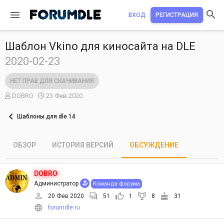
ВХОД
РЕГИСТРАЦИЯ
Шаблон Vkino для киносайта на DLE
2020-02-23
НЕТ ПРАВ ДЛЯ СКАЧИВАНИЯ
А
Д
DOBRO
23 Фев 2020
в
а
т
т
Шаблоны для dle 14
о
а
р
н
т
а
ОБЗОР
ИСТОРИЯ ВЕРСИЙ
ОБСУЖДЕНИЕ
е
ч
м
а
ы
л
DOBRO
а
Администратор
Команда форума
20 Фев 2020
51
1
8
31
forumdle.ru