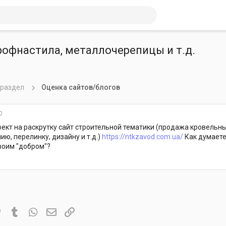
рофнастила, металлочерепицы и т.д.
 раздел
Оценка сайтов/блогов
0
оект на раскрутку сайт строительной тематики (продажа кровельных 
ю, перелинку, дизайну и т.д.)
https://ntkzavod.com.ua/
Как думаете 
воим "добром"?
it
Pinterest
Tumblr
WhatsApp
Электронная почта
Ссылка