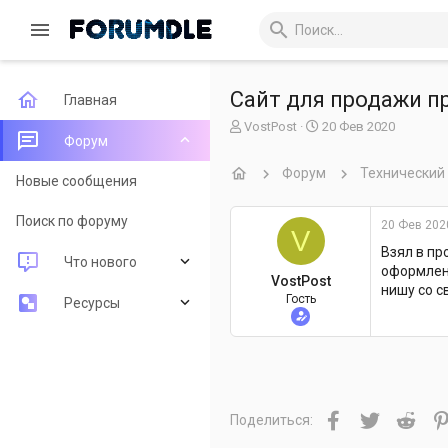
Сайт для продажи п
Главная
А
Д
VostPost
20 Фев 2020
Форум
в
а
т
т
Форум
Технический
о
а
Новые сообщения
р
н
т
а
Поиск по форуму
20 Фев 202
V
е
ч
м
а
Взял в пр
Что нового
ы
л
оформлени
VostPost
а
нишу со с
Гость
Новые сообщения
Ресурсы
Новые ресурсы
Последние рецензии
Недавняя активность
Поиск ресурсов
Facebook
Twitter
Redd
Поделиться: