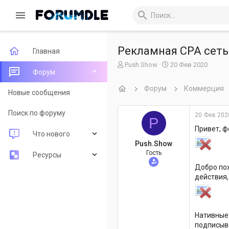
Рекламная CPA сеть
Главная
А
Д
Push.Show
20 Фев 2020
Форум
в
а
т
т
Форум
Коммерция
о
а
Новые сообщения
р
н
т
а
Поиск по форуму
20 Фев 202
P
е
ч
м
а
Привет, ф
Что нового
ы
л
Push.Show
а
Гость
Новые сообщения
Ресурсы
Добро пож
Новые ресурсы
Последние рецензии
действия
Недавняя активность
Поиск ресурсов
Нативные 
подписыва