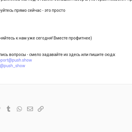
уйтесь прямо сейчас - это просто
яйтесь к нам уже сегодня! Вместе профитнее)
лись вопросы - смело задавайте их здесь или пишите сюда:
pport@push.show
@push_show
it
Pinterest
Tumblr
WhatsApp
Электронная почта
Ссылка