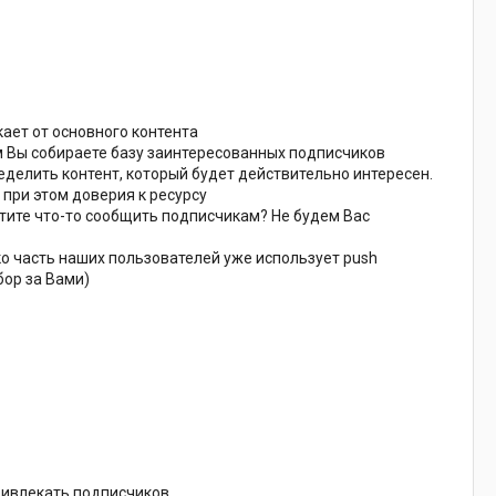
ает от основного контента
м Вы собираете базу заинтересованных подписчиков
делить контент, который будет действительно интересен.
при этом доверия к ресурсу
тите что-то сообщить подписчикам? Не будем Вас
ко часть наших пользователей уже использует push
бор за Вами)
ривлекать подписчиков.