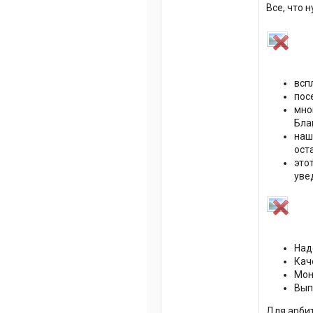
Все, что 
всп
пос
мно
Бла
наш
ост
это
уве
Над
Кач
Мон
Вып
Для арбит