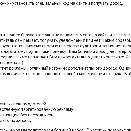
нужно - установить специальный код на сайте и получать доход.
лывающее браузерное окно не занимает место на сайте и не отвлек
етитель сам решает, получать уведомления или нет. Таким образо
гоуровневая система анализа интересов аудитории позволяет опре
годаря этому подписчики принесут Вам больший доход, не потеряв 
 сервис также позволяет Вам самостоятельно делать рассылку. Хо
анавливать)
т тип рекламы - отличный источник дополнительного дохода. Одна
домления в качестве основного способа монетизации трафика. Вы
ежных рекламодателей
ественную таргетированную рекламу
етизацию без посредников
латы по запросу
ражников мы подготовили большой набор LP, который позволит п