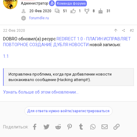
Администратор
Команда форума
20 Фев 2020
51
1
8
31
forumdle.ru
22 Фев 2020
#2
DOBRO обновил(а) ресурс
REDIRECT 1.0 - ПЛАГИН ИСПРАВЛЯЕТ
ПОВТОРНОЕ СОЗДАНИЕ ДУБЛЯ НОВОСТИ
новой записью:
1.1
Исправлена проблема, когда при добавлении новости
выскакивало сообщение (Hacking attempt!).
Узнать больше об этом обновлении...
Для ответа нужно войти/зарегистрироваться
Facebook
Twitter
Reddit
Pinterest
Tumblr
WhatsApp
Электронная 
Ссылка
Поделиться: