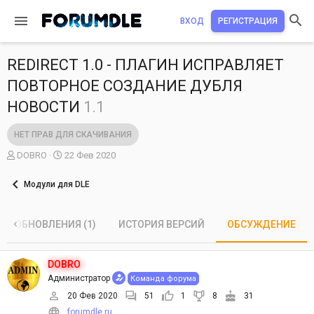
ВХОД
РЕГИСТРАЦИЯ
REDIRECT 1.0 - ПЛАГИН ИСПРАВЛЯЕТ
ПОВТОРНОЕ СОЗДАНИЕ ДУБЛЯ
НОВОСТИ
1.1
НЕТ ПРАВ ДЛЯ СКАЧИВАНИЯ
А
Д
DOBRO
22 Фев 2020
в
а
т
т
Модули для DLE
о
а
р
н
т
а
ОБНОВЛЕНИЯ (1)
ИСТОРИЯ ВЕРСИЙ
ОБСУЖДЕНИЕ
е
ч
м
а
ы
л
DOBRO
а
Администратор
Команда форума
20 Фев 2020
51
1
8
31
forumdle.ru