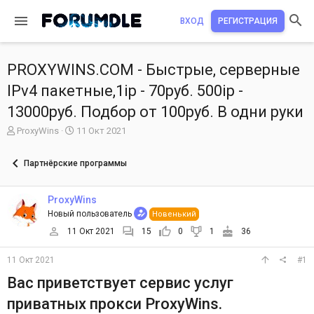
ВХОД
РЕГИСТРАЦИЯ
PROXYWINS.COM - Быстрые, серверные
IPv4 пакетные,1ip - 70руб. 500ip -
13000руб. Подбор от 100руб. В одни руки
А
Д
ProxyWins
11 Окт 2021
в
а
т
т
Партнёрские программы
о
а
р
н
т
а
ProxyWins
е
ч
Новый пользователь
Новенький
м
а
ы
л
11 Окт 2021
15
0
1
36
а
11 Окт 2021
#1
Вас приветствует сервис услуг
приватных прокси ProxyWins.