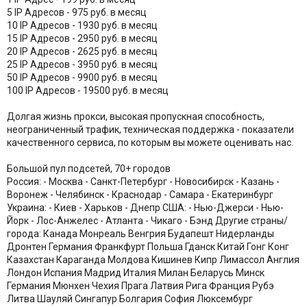
5 IP Адресов - 975 руб. в месяц
10 IP Адресов - 1930 руб. в месяц
15 IP Адресов - 2950 руб. в месяц
20 IP Адресов - 2625 руб. в месяц
25 IP Адресов - 3950 руб. в месяц
50 IP Адресов - 9900 руб. в месяц
100 IP Адресов - 19500 руб. в месяц
Долгая жизнь прокси, высокая пропускная способность,
неограниченный трафик, техническая поддержка - показатели
качественного сервиса, по которым вы можете оценивать нас.
Большой пул подсетей, 70+ городов
Россия: - Москва - Санкт-Петербург - Новосибирск - Казань -
Воронеж - Челябинск - Краснодар - Самара - Екатеринбург
Украина: - Киев - Харьков - Днепр США: - Нью-Джерси - Нью-
Йорк - Лос-Анжелес - Атланта - Чикаго - Бэнд Другие страны/
города: Канада Монреаль Венгрия Будапешт Нидерланды
Дронтен Германия Франкфурт Польша Гданск Китай Гонг Конг
Казахстан Караганда Молдова Кишинев Кипр Лимассол Англия
Лондон Испания Мадрид Италия Милан Беларусь Минск
Германия Мюнхен Чехия Прага Латвия Рига Франция Рубэ
Литва Шауляй Сингапур Болгария София Люксембург