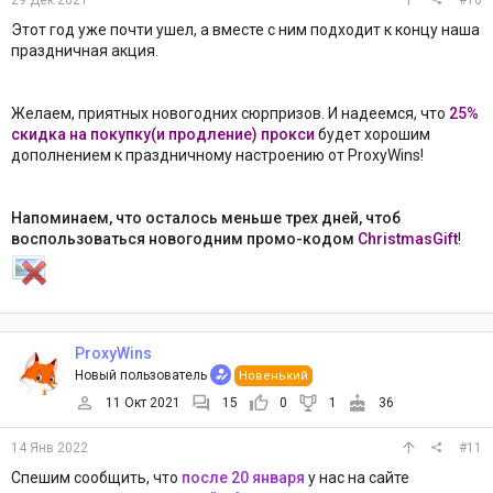
29 Дек 2021
#10
Этот год уже почти ушел, а вместе с ним подходит к концу наша
праздничная акция.
Желаем, приятных новогодних сюрпризов. И надеемся, что
25%
скидка на покупку(и продление) прокси
будет хорошим
дополнением к праздничному настроению от ProxyWins!
Напоминаем, что осталось меньше трех дней, чтоб
воспользоваться новогодним промо-кодом
ChristmasGift
!
ProxyWins
Новый пользователь
Новенький
11 Окт 2021
15
0
1
36
14 Янв 2022
#11
Спешим сообщить, что
после 20 января
у нас на сайте