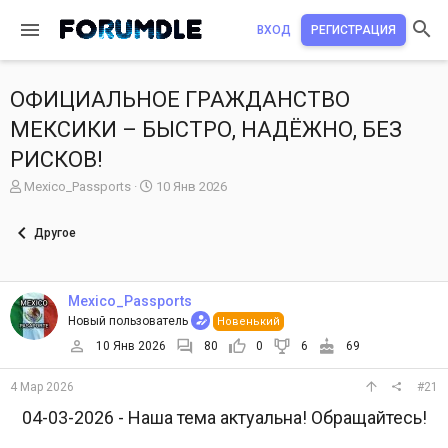
ВХОД
РЕГИСТРАЦИЯ
ОФИЦИАЛЬНОЕ ГРАЖДАНСТВО
МЕКСИКИ – БЫСТРО, НАДЁЖНО, БЕЗ
РИСКОВ!
А
Д
Mexico_Passports
10 Янв 2026
в
а
т
т
Другое
о
а
р
н
т
а
е
ч
Mexico_Passports
м
а
Новый пользователь
Новенький
ы
л
10 Янв 2026
80
0
6
69
а
4 Мар 2026
#21
04-03-2026 - Наша тема актуальна! Обращайтесь!