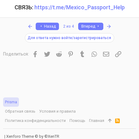
СВЯЗЬ:
https://t.me/Mexico_Passport_Help
Первый
Последняя
Назад
2 из 4
Вперед
Для ответа нужно войти/зарегистрироваться
Facebook
Twitter
Reddit
Pinterest
Tumblr
WhatsApp
Электронная 
Ссылка
Поделиться:
Prisma
Обратная связь
Условия и правила
Политика конфиденциальности
Помощь
Главная
R
S
S
|
Xenforo Theme
© by ©XenTR