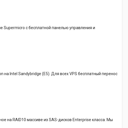
ие Supermicro с бесплатной панелью управления и
на Intel Sandybridge (E5). Для всех VPS бесплатный перенос
ое на RAID10 массиве из SAS-дисков Enterprise класса. Мы