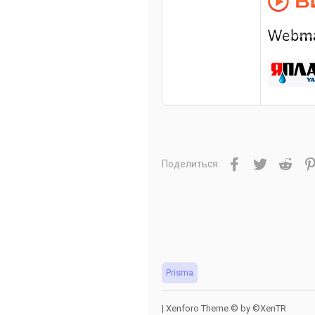
Facebook
Twitter
Redd
Поделиться:
Prisma
|
Xenforo Theme
© by ©XenTR