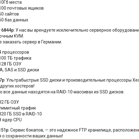
10Гб места
100 почтовых ящиков
50 сайтов
50 баз данных
 6844р
: У нас вы арендуете исключительно серверное оборудован
точным KVM.
 заказать сервер в Германии.
4 процессоров
100 ТБ трафика
128 ГБ ОЗУ
A, SAS и SSD диски
7р
: Ультрабыстрые SSD диски и производительные процессоры Xeon 
 других хостеров!
 все данные находятся на RAID-10 массивах из SSD дисков.
32 ГБ ОЗУ
лимитный трафик
320 ГБ SSD в RAID-10
8 ядер CPU
151р
: Сервис бэкапов, — это надежное FTP хранилище, расположенн
 о сохранности ваших данных!