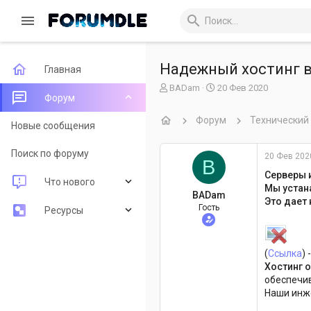
Надежный хостинг в
Главная
А
Д
BADam
20 Фев 2020
Форум
в
а
т
т
Форум
Технический
о
а
Новые сообщения
р
н
т
а
Поиск по форуму
20 Фев 202
B
е
ч
м
а
Серверы 
Что нового
ы
л
Мы устан
BADam
а
Это дает
Гость
Новые сообщения
Ресурсы
Новые ресурсы
Последние рецензии
(
Ссылка
) 
Недавняя активность
Поиск ресурсов
Хостинг о
обеспечив
Наши инже