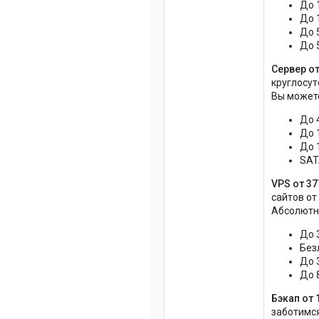
До 
До 
До 
До 
Сервер от
круглосу
Вы можете
До 
До 
До 
SAT
VPS от 37
сайтов от
Абсолютно
До 
Без
До 
До 
Бэкап от 
заботимся