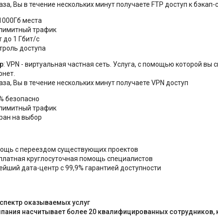
аза, Вы в течение нескольких минут получаете FTP доступ к бэкап-
1000Гб места
лимитный трафик
 до 1 Гбит/с
троль доступа
р
: VPN - виртуальная частная сеть. Услуга, с помощью которой в
рнет.
аза, Вы в течение нескольких минут получаете VPN доступ
% безопасно
лимитный трафик
тран на выбор
ощь с переездом существующих проектов
платная круглосуточная помощь специалистов
ейший дата-центр с 99,9% гарантией доступности
спектр оказываемых услуг
пания насчитывает более 20 квалифицированных сотрудников, 