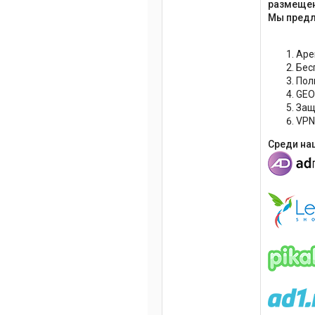
размещен
Мы предл
Аре
Бес
Пол
GEO
Защ
VPN
Среди на