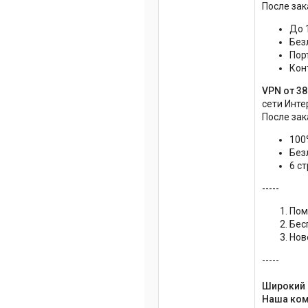
После зак
До 
Без
Порт
Кон
VPN от 38
сети Инте
После зак
100
Без
6 с
-----
Пом
Бес
Нов
-----
Широкий 
Наша ком