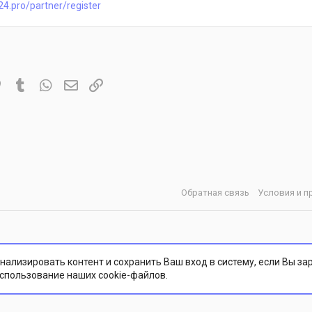
24.pro/partner/register
it
Pinterest
Tumblr
WhatsApp
Электронная почта
Ссылка
Обратная связь
Условия и п
нализировать контент и сохранить Ваш вход в систему, если Вы за
использование наших cookie-файлов.