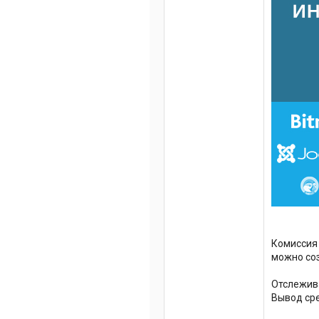
Комиссия 
можно соз
Отслежива
Вывод сре