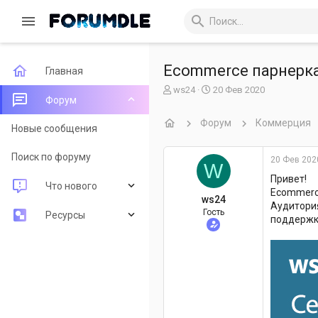
Ecommerce парнерка
Главная
А
Д
ws24
20 Фев 2020
Форум
в
а
т
т
Форум
Коммерция
о
а
Новые сообщения
р
н
т
а
Поиск по форуму
20 Фев 202
W
е
ч
м
а
Привет!
Что нового
ы
л
Ecommerce
ws24
а
Аудитория
Гость
Новые сообщения
Ресурсы
поддержка
Новые ресурсы
Последние рецензии
Недавняя активность
Поиск ресурсов