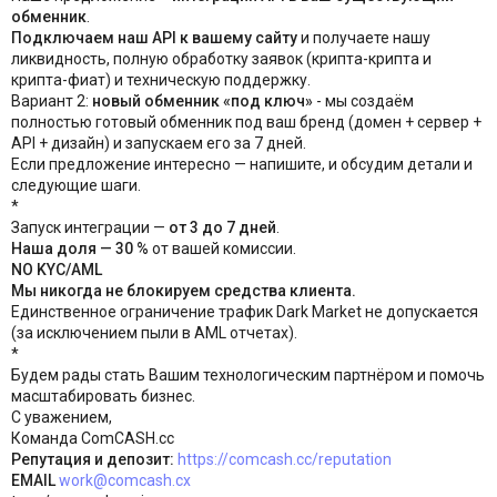
обменник
.
Подключаем наш API к вашему сайту
и получаете нашу
ликвидность, полную обработку заявок (крипта-крипта и
крипта-фиат) и техническую поддержку.
Вариант 2:
новый обменник «под ключ»
- мы создаём
полностью готовый обменник под ваш бренд (домен + сервер +
API + дизайн) и запускаем его за 7 дней.
Если предложение интересно — напишите, и обсудим детали и
следующие шаги.
*
Запуск интеграции —
от 3 до 7 дней
.
Наша доля — 30 %
от вашей комиссии.
NO KYC/AML
Мы никогда не блокируем средства клиента.
Единственное ограничение трафик Dark Market не допускается
(за исключением пыли в AML отчетах).
*
Будем рады стать Вашим технологическим партнёром и помочь
масштабировать бизнес.
С уважением,
Команда ComCASH.cc
Репутация и депозит:
https://comcash.cc/reputation
EMAIL
work@comcash.cx