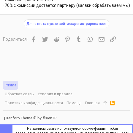
· 70% с комиссии достается партнеру (заявки обрабатываем мы)
Для ответа нужно войти/зарегистрироваться
Facebook
Twitter
Reddit
Pinterest
Tumblr
WhatsApp
Электронная 
Ссылка
Поделиться:
Prisma
Обратная связь
Условия и правила
Политика конфиденциальности
Помощь
Главная
R
S
S
|
Xenforo Theme
© by ©XenTR
На данном сайте используются cookie-файлы, чтобы