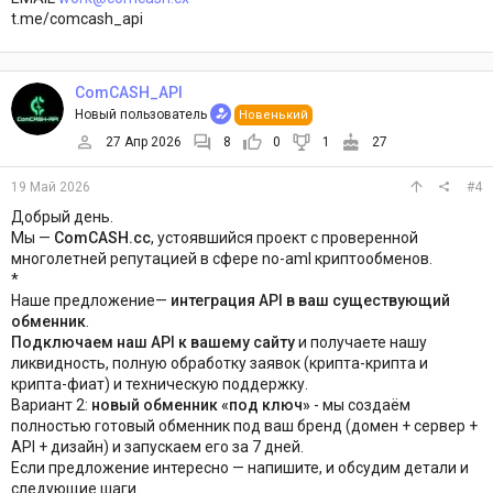
t.me/comcash_api
ComCASH_API
Новый пользователь
Новенький
27 Апр 2026
8
0
1
27
19 Май 2026
#4
Добрый день.
Мы —
ComCASH.cc
, устоявшийся проект с проверенной
многолетней репутацией в сфере no-aml криптообменов.
*
Наше предложение—
интеграция API в ваш существующий
обменник
.
Подключаем наш API к вашему сайту
и получаете нашу
ликвидность, полную обработку заявок (крипта-крипта и
крипта-фиат) и техническую поддержку.
Вариант 2:
новый обменник «под ключ»
- мы создаём
полностью готовый обменник под ваш бренд (домен + сервер +
API + дизайн) и запускаем его за 7 дней.
Если предложение интересно — напишите, и обсудим детали и
следующие шаги.