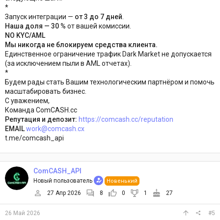
*
Запуск интеграции —
от 3 до 7 дней
.
Наша доля — 30 %
от вашей комиссии.
NO KYC/AML
Мы никогда не блокируем средства клиента.
Единственное ограничение трафик Dark Market не допускается
(за исключением пыли в AML отчетах).
*
Будем рады стать Вашим технологическим партнёром и помочь
масштабировать бизнес.
С уважением,
Команда ComCASH.cc
Репутация и депозит:
https://comcash.cc/reputation
EMAIL
work@comcash.cx
t.me/comcash_api
ComCASH_API
Новый пользователь
Новенький
27 Апр 2026
8
0
1
27
26 Май 2026
#5