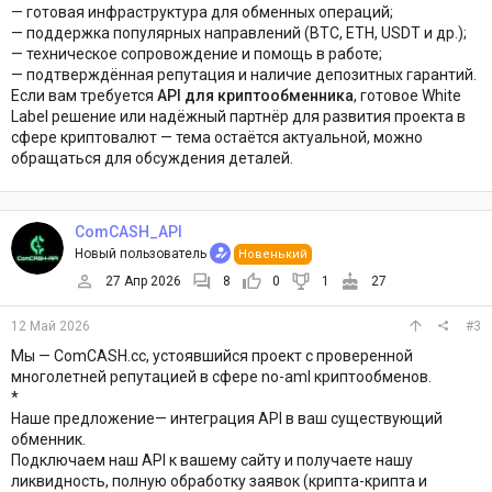
— готовая инфраструктура для обменных операций;
— поддержка популярных направлений (BTC, ETH, USDT и др.);
— техническое сопровождение и помощь в работе;
— подтверждённая репутация и наличие депозитных гарантий.
Если вам требуется
API для криптообменника
, готовое White
Label решение или надёжный партнёр для развития проекта в
сфере криптовалют — тема остаётся актуальной, можно
обращаться для обсуждения деталей.
ComCASH_API
Новый пользователь
Новенький
27 Апр 2026
8
0
1
27
12 Май 2026
#3
Мы — ComCASH.cc, устоявшийся проект с проверенной
многолетней репутацией в сфере no-aml криптообменов.
*
Наше предложение— интеграция API в ваш существующий
обменник.
Подключаем наш API к вашему сайту и получаете нашу
ликвидность, полную обработку заявок (крипта-крипта и