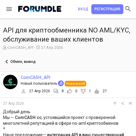
ВХОД
РЕГИСТРАЦИЯ
API для криптообменника NO AML/KYC,
обслуживание ваших клиентов
А
Д
ComCASH_API
27 Апр 2026
в
а
т
т
Обмен, вывод
о
а
р
н
т
а
ComCASH_API
е
ч
Новый пользователь
Новенький
м
а
ы
л
27 Апр 2026
8
0
1
27
а
27 Апр 2026
#1
Добрый день.
Мы —
ComCASH.cc
, устоявшийся проект с проверенной
многолетней репутацией в сфере no-aml криптообменов.
*
Наше предложение—
интеграция API в ваш существующий