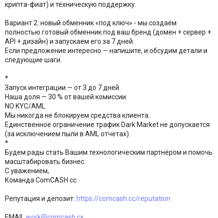
крипта-фиат) и техническую поддержку.
Вариант 2: новый обменник «под ключ» - мы создаём
полностью готовый обменник под ваш бренд (домен + сервер +
API + дизайн) и запускаем его за 7 дней.
Если предложение интересно — напишите, и обсудим детали и
следующие шаги.
*
Запуск интеграции — от 3 до 7 дней.
Наша доля — 30 % от вашей комиссии.
NO KYC/AML
Мы никогда не блокируем средства клиента.
Единственное ограничение трафик Dark Market не допускается
(за исключением пыли в AML отчетах).
*
Будем рады стать Вашим технологическим партнёром и помочь
масштабировать бизнес.
С уважением,
Команда ComCASH.cc
Репутация и депозит:
https://comcash.cc/reputation
EMAIL
work@comcash.cx