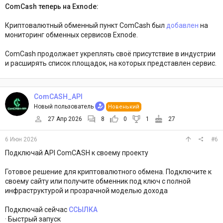
ComCash теперь на Exnode:
Криптовалютный обменный пункт ComCash был
добавлен
на
мониторинг обменных сервисов Exnode.
ComCash продолжает укреплять своё присутствие в индустрии
и расширять список площадок, на которых представлен сервис.
ComCASH_API
Новый пользователь
Новенький
27 Апр 2026
8
0
1
27
6 Июн 2026
#6
Подключай API ComCASH к своему проекту
Готовое решение для криптовалютного обмена. Подключите к
своему сайту или получите обменник под ключ с полной
инфраструктурой и прозрачной моделью дохода
Подключай сейчас
ССЫЛКА
· Быстрый запуск