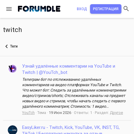
ВХОД
РЕГИСТРАЦИЯ
twitch
Теги
Узнай удалённые комментарии на YouTube и
Twitch | @YouTch_bot
Телеграм бот по отслеживанию удалённых
комментариев на видео платформах YouTube и Twitch.
Что может бот: Следить за удалёнными комменатриями
видео/стримов/shorts; Отслеживать каналы на предмет
новых видео и стримов, чтобы начать следить с первого
удалённого комменатрия; Стоимость: 1 видео...
YouTch
Тема
19 Июн 2026
Ответы: 1
Раздел:
Другое
EasyLiker.ru - Twitch, Kick, YouTube, VK, INST, TG,
TikTok | Бесплатная накрутка за отзыв.