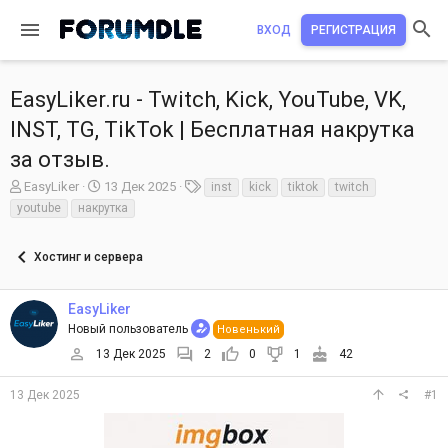
ВХОД
РЕГИСТРАЦИЯ
EasyLiker.ru - Twitch, Kick, YouTube, VK,
INST, TG, TikTok | Бесплатная накрутка
за отзыв.
А
Д
Т
EasyLiker
13 Дек 2025
inst
kick
tiktok
twitch
в
а
е
youtube
накрутка
т
т
г
о
а
и
р
Хостинг и сервера
н
т
а
е
ч
EasyLiker
м
а
ы
Новый пользователь
л
Новенький
а
13 Дек 2025
2
0
1
42
13 Дек 2025
#1