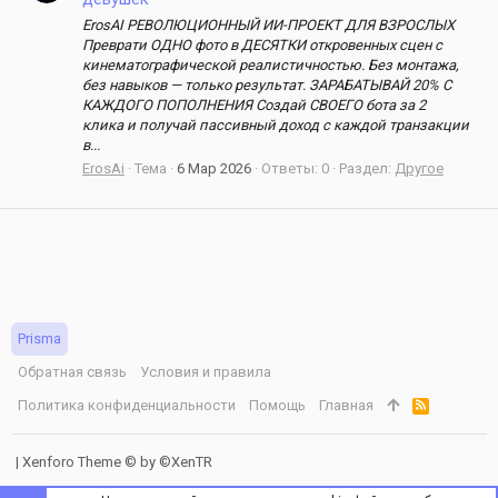
ErosAI РЕВОЛЮЦИОННЫЙ ИИ-ПРОЕКТ ДЛЯ ВЗРОСЛЫХ
Преврати ОДНО фото в ДЕСЯТКИ откровенных сцен с
кинематографической реалистичностью. Без монтажа,
без навыков — только результат. ЗАРАБАТЫВАЙ 20% С
КАЖДОГО ПОПОЛНЕНИЯ Создай СВОЕГО бота за 2
клика и получай пассивный доход с каждой транзакции
в...
ErosAi
Тема
6 Мар 2026
Ответы: 0
Раздел:
Другое
Prisma
Обратная связь
Условия и правила
Политика конфиденциальности
Помощь
Главная
R
S
S
|
Xenforo Theme
© by ©XenTR