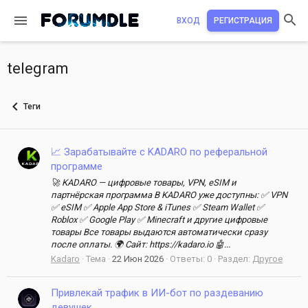
ВХОД
РЕГИСТРАЦИЯ
telegram
Теги
📈 Зарабатывайте с KADARO по реферальной
программе
🚀 KADARO — цифровые товары, VPN, eSIM и
партнёрская программа В KADARO уже доступны: ✅ VPN
✅ eSIM ✅ Apple App Store & iTunes ✅ Steam Wallet ✅
Roblox ✅ Google Play ✅ Minecraft и другие цифровые
товары Все товары выдаются автоматически сразу
после оплаты. 🌍 Сайт: https://kadaro.io 🤖...
Kadaro
Тема
22 Июн 2026
Ответы: 0
Раздел:
Другое
Привлекай трафик в ИИ-бот по раздеванию
девушек