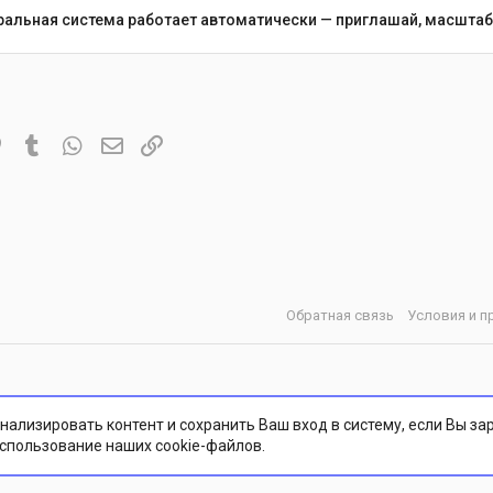
еральная система работает автоматически — приглашай, масштаби
it
Pinterest
Tumblr
WhatsApp
Электронная почта
Ссылка
Обратная связь
Условия и п
нализировать контент и сохранить Ваш вход в систему, если Вы за
использование наших cookie-файлов.