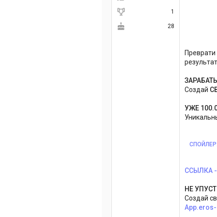
1
28
Преврати
результат
ЗАРАБАТ
Создай
С
УЖЕ 100.
Уникальны
СПОЙЛЕР
ССЫЛКА - 
НЕ УПУС
Создай св
App.eros-