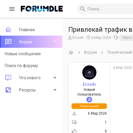
Привлекай трафик в
Главная
А
Д
Т
ErosAi
6 Мар 2026
18plus
Форум
в
а
е
т
т
г
Форум
Технический
о
а
и
Новые сообщения
р
н
т
а
Поиск по форуму
6 Мар 2026
е
ч
м
а
Что нового
ы
л
ErosAi
а
Новые сообщения
Ресурсы
Новый
пользователь
Новые ресурсы
Последние рецензии
Новенький
Недавняя активность
Поиск ресурсов
6 Мар 2026
1
0