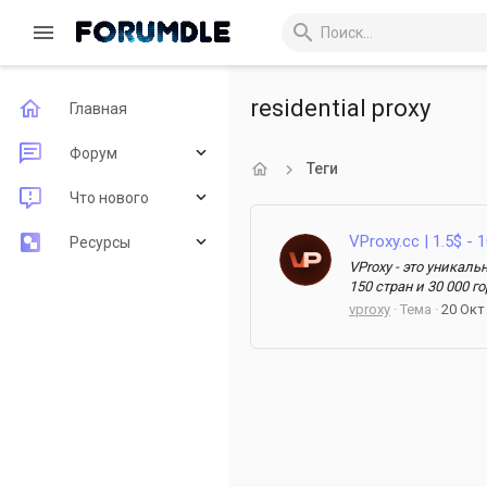
residential proxy
Главная
Форум
Теги
Новые сообщения
Что нового
Поиск по форуму
VProxy.cc | 1.5$ 
Новые сообщения
Ресурсы
VProxy - это уника
Новые ресурсы
Последние рецензии
150 стран и 30 000 
vproxy
Тема
20 Окт
Недавняя активность
Поиск ресурсов