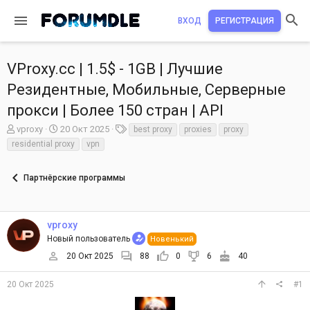
ВХОД
РЕГИСТРАЦИЯ
VProxy.cc | 1.5$ - 1GB | Лучшие
Резидентные, Мобильные, Серверные
прокси | Более 150 стран | API
А
Д
Т
vproxy
20 Окт 2025
best proxy
proxies
proxy
в
а
е
residential proxy
vpn
т
т
г
о
а
и
р
Партнёрские программы
н
т
а
е
ч
м
а
vproxy
ы
л
Новый пользователь
Новенький
а
20 Окт 2025
88
0
6
40
20 Окт 2025
#1