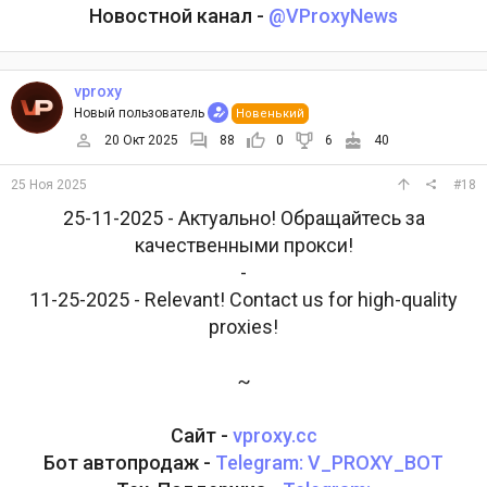
Новостной канал -
@VProxyNews
vproxy
Новый пользователь
Новенький
20 Окт 2025
88
0
6
40
25 Ноя 2025
#18
25-11-2025 - Актуально! Обращайтесь за
качественными прокси!
-
11-25-2025 - Relevant! Contact us for high-quality
proxies!
~
Сайт -
vproxy.cc
Бот автопродаж -
Telegram: V_PROXY_BOT