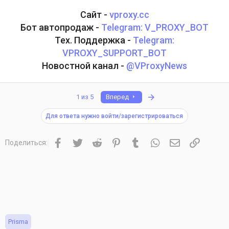
Сайт -
vproxy.cc
Бот автопродаж -
Telegram: V_PROXY_BOT
Тех. Поддержка -
Telegram:
VPROXY_SUPPORT_BOT
Новостной канал -
@VProxyNews
Последняя
1 из 5
Вперед
Для ответа нужно войти/зарегистрироваться
Facebook
Twitter
Reddit
Pinterest
Tumblr
WhatsApp
Электронная 
Ссылка
Поделиться:
Prisma