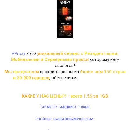
VProxy
- это
у
н
и
к
а
л
ь
н
ы
й
с
е
р
в
и
с
с Р
е
з
и
д
е
н
тными,
Мобильными и Серверными
п
р
о
к
с
и
которому нету
аналогов!
М
ы
п
р
е
д
л
а
г
а
е
м
прокси-серверы из
б
о
л
е
е
ч
е
м
1
5
0
с
т
р
а
н
и
3
0
0
0
0
г
о
р
о
д
о
в
, обеспечивая
широкий охват для
международного доступа.
К
А
К
И
Е
У
Н
А
С
Ц
Е
Н
Ы
?
!
-
вс
е
г
о
1
.
5
$
з
а
1
G
B
СПОЙЛЕР:
СКИДКИ ОТ 100GB
СПОЙЛЕР:
НАШИ ПРЕИМУЩЕСТВА: