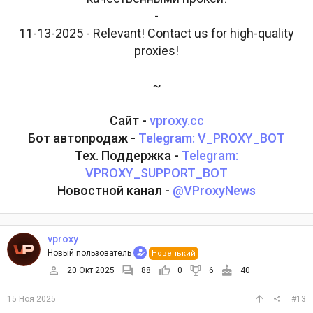
-
11-13-2025 - Relevant! Contact us for high-quality
proxies!
~
Сайт -
vproxy.cc
Бот автопродаж -
Telegram: V_PROXY_BOT
Тех. Поддержка -
Telegram:
VPROXY_SUPPORT_BOT
Новостной канал -
@VProxyNews
vproxy
Новый пользователь
Новенький
20 Окт 2025
88
0
6
40
15 Ноя 2025
#13