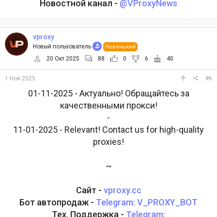
Новостной канал -
@VProxyNews
vproxy
Новый пользователь
Новенький
20 Окт 2025
88
0
6
40
1 Ноя 2025
#6
01-11-2025 - Актуально! Обращайтесь за
качественными прокси!
-
11-01-2025 - Relevant! Contact us for high-quality
proxies!
~
Сайт -
vproxy.cc
Бот автопродаж -
Telegram: V_PROXY_BOT
Тех. Поддержка -
Telegram: