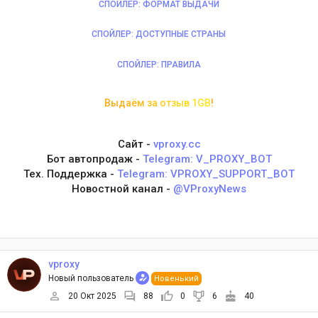
СПОЙЛЕР:
ФОРМАТ ВЫДАЧИ
СПОЙЛЕР:
ДОСТУПНЫЕ СТРАНЫ
СПОЙЛЕР:
ПРАВИЛА
В
ы
д
а
ё
м
з
а
о
т
з
ы
в
1
G
B
!
Сайт -
vproxy.cc
Бот автопродаж -
Telegram: V_PROXY_BOT
Тех. Поддержка -
Telegram: VPROXY_SUPPORT_BOT
Новостной канал -
@VProxyNews
vproxy
Новый пользователь
Новенький
20 Окт 2025
88
0
6
40