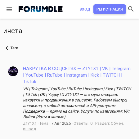
ВХОД
РЕГИСТРАЦИЯ
инста
Теги
НАКРУТКА В СОЦСЕТЯХ — Z1Y1X1 | VK | Telegram
| YouTube | RuTube | Instagram | Kick | TWITCH |
TikTok
VK | Telegram | YouTube | RuTube | Instagram | Kick | TWITCH
| TikTok | OK | Yappy | X Z1Y1X1 — это мультисервис
накрутки и продвижения в соцсетях. Работаем быстро,
анонимно, с гибкой автоматикой и API-доступом.
Поддержка — прямо на сайте. Услуги по категориям: VK:
Лайки (боты и живые)...
Z1Y1X1
Тема
7 Авг 2025
Ответы: 0
Раздел:
Обмен,
вывод