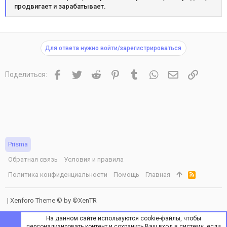
продвигает и зарабатывает.
Для ответа нужно войти/зарегистрироваться
Facebook
Twitter
Reddit
Pinterest
Tumblr
WhatsApp
Электронная 
Ссылка
Поделиться:
Prisma
Обратная связь
Условия и правила
Политика конфиденциальности
Помощь
Главная
R
S
S
|
Xenforo Theme
© by ©XenTR
На данном сайте используются cookie-файлы, чтобы
персонализировать контент и сохранить Ваш вход в систему, если