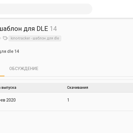
- шаблон для DLE
14
урса
Т
0
kino-tracker - шаблон для dle
е
г
ля dle 14
и
ОБСУЖДЕНИЕ
 выпуска
Скачивания
Фев 2020
1