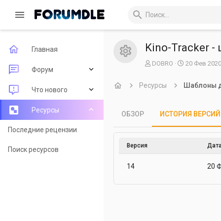
Kino-Tracker 
Главная
Иконка рес
А
Д
DOBRO
20 Фев 202
Форум
в
а
т
т
Ресурсы
Шаблоны д
Новые сообщения
Что нового
о
а
р
с
о
Поиск по форуму
Новые сообщения
Ресурсы
ОБЗОР
ИСТОРИЯ ВЕРСИЙ
з
д
Новые ресурсы
Последние рецензии
а
н
Версия
Дата
Недавняя активность
Поиск ресурсов
и
я
14
20 