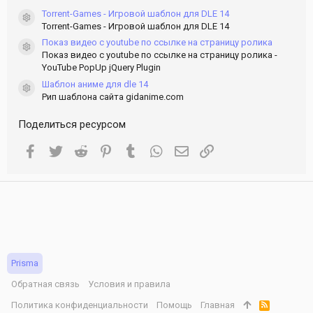
Torrent-Games - Игровой шаблон для DLE 14
Иконка ресурса
Torrent-Games - Игровой шаблон для DLE 14
Показ видео с youtube по ссылке на страницу ролика
Иконка ресурса
Показ видео с youtube по ссылке на страницу ролика -
YouTube PopUp jQuery Plugin
Шаблон аниме для dle 14
Иконка ресурса
Рип шаблона сайта gidanime.com
Поделиться ресурсом
Facebook
Twitter
Reddit
Pinterest
Tumblr
WhatsApp
Электронная почта
Ссылка
Prisma
Обратная связь
Условия и правила
Политика конфиденциальности
Помощь
Главная
R