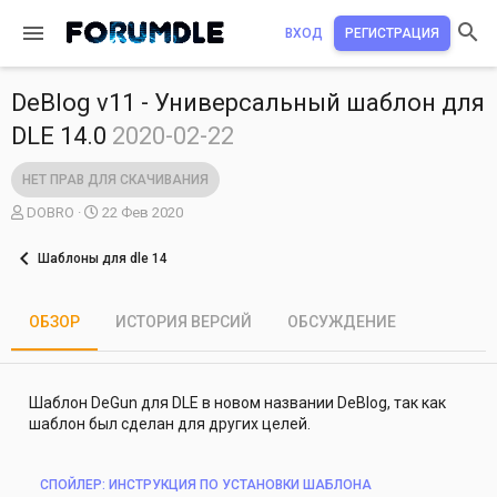
ВХОД
РЕГИСТРАЦИЯ
DeBlog v11 - Универсальный шаблон для
DLE 14.0
2020-02-22
НЕТ ПРАВ ДЛЯ СКАЧИВАНИЯ
А
Д
DOBRO
22 Фев 2020
в
а
т
т
Шаблоны для dle 14
о
а
р
с
о
ОБЗОР
ИСТОРИЯ ВЕРСИЙ
ОБСУЖДЕНИЕ
з
д
а
н
Шаблон DeGun для DLE в новом названии DeBlog, так как
и
шаблон был сделан для других целей.
я
СПОЙЛЕР:
ИНСТРУКЦИЯ ПО УСТАНОВКИ ШАБЛОНА