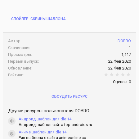
СПОЙЛЕР:
СКРИНЫ ШАБЛОНА
Автор
DOBRO
Скачивания
1
Просмотры
1,117
Первый выпуск
22 Фев 2020
Обновление
22 Фев 2020
0.0
Рейтинг
Оценок: 0
ОБСУДИТЬ РЕСУРС
Другие ресурсы пользователя DOBRO
Андроид шаблон для dle 14
Иконка ресурса
Андроид шаблон сайта top-androids.ru
Аниме шаблон для dle 14
Иконка ресурса
Рип шаблона с сайта animeonline.cc