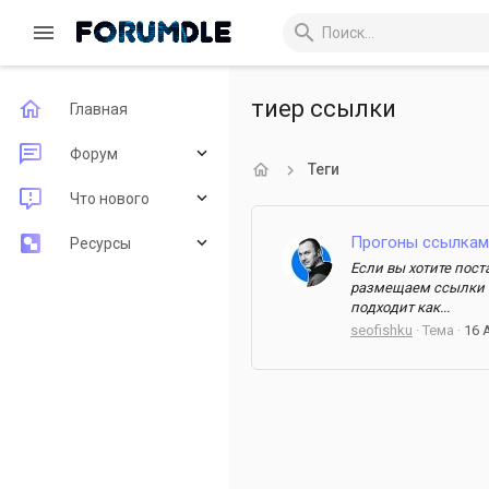
тиер ссылки
Главная
Форум
Теги
Новые сообщения
Что нового
Поиск по форуму
Прогоны ссылками
Новые сообщения
Ресурсы
Если вы хотите пост
Новые ресурсы
Последние рецензии
размещаем ссылки в
подходит как...
Недавняя активность
seofishku
Тема
16 
Поиск ресурсов