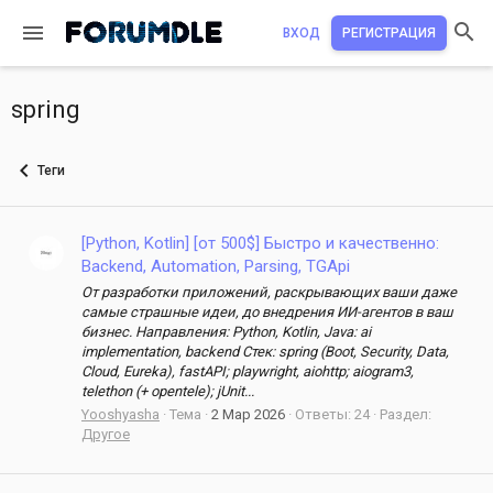
ВХОД
РЕГИСТРАЦИЯ
spring
Теги
[Python, Kotlin] [от 500$] Быстро и качественно:
Backend, Automation, Parsing, TGApi
От разработки приложений, раскрывающих ваши даже
самые страшные идеи, до внедрения ИИ-агентов в ваш
бизнес. Направления: Python, Kotlin, Java: ai
implementation, backend Стек: spring (Boot, Security, Data,
Cloud, Eureka), fastAPI; playwright, aiohttp; aiogram3,
telethon (+ opentele); jUnit...
Yooshyasha
Тема
2 Мар 2026
Ответы: 24
Раздел:
Другое