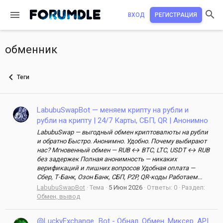
ВХОД
РЕГИСТРАЦИЯ
обменник
Теги
LabubuSwapBot — меняем крипту на рубли и
рубли на крипту | 24/7 Карты, СБП, QR | Анонимно
LabubuSwap — выгодный обмен криптовалюты на рубли
и обратно Быстро. Анонимно. Удобно. Почему выбирают
нас? Мгновенный обмен — RUB ↔ BTC, LTC, USDT ↔ RUB
без задержек Полная анонимность — никаких
верификаций и лишних вопросов Удобная оплата —
Сбер, Т-Банк, Озон Банк, СБП, P2P, QR-коды Работаем...
LabubuSwapBot
Тема
5 Июн 2026
Ответы: 0
Раздел:
Обмен, вывод
@LuckyExchange_Bot - Обнал. Обмен. Миксер. API.