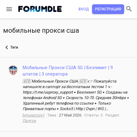
ВХОД
РЕГИСТРАЦИЯ
мобильные прокси сша
Теги
Мобильные Прокси США 5G | Безлимит | 9
штатов | 3 оператора
🇺🇸 Мобильные Прокси США 🇺🇸 👉 Пожалуйста
напишите в саппорт за бесплатным тестом 1 ч -
https://t.me/usproxy_support ▪️ Безлимит 5G ▪️ Созданы на
телефонах Android 5G ▪️ Скорость 10-70. Средняя 30mbps ▪️
Удаленный ребут телефона по ссылке ▪️ Только
Приватные порты ▪️ Socks5 | Http | Ovpn | WG |...
bmusproxy1
Тема
27 Май 2026
Ответы: 3
Раздел:
Другое