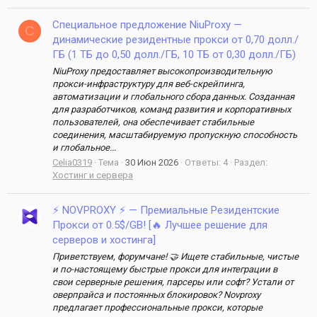
Специальное предложение NiuProxy —
C
динамические резидентные прокси от 0,70 долл./
ГБ (1 ТБ до 0,50 долл./ГБ, 10 ТБ от 0,30 долл./ГБ)
NiuProxy предоставляет высокопроизводительную
прокси-инфраструктуру для веб-скрейпинга,
автоматизации и глобального сбора данных. Созданная
для разработчиков, команд развития и корпоративных
пользователей, она обеспечивает стабильные
соединения, масштабируемую пропускную способность
и глобальное...
Celia0319
Тема
30 Июн 2026
Ответы: 4
Раздел:
Хостинг и сервера
⚡ NOVPROXY ⚡ — Премиальные Резидентские
Прокси от 0.5$/GB! [🔥 Лучшее решение для
серверов и хостинга]
Приветствуем, форумчане! 🤝 Ищете стабильные, чистые
и по-настоящему быстрые прокси для интеграции в
свои серверные решения, парсеры или софт? Устали от
оверпрайса и постоянных блокировок? Novproxy
предлагает профессиональные прокси, которые