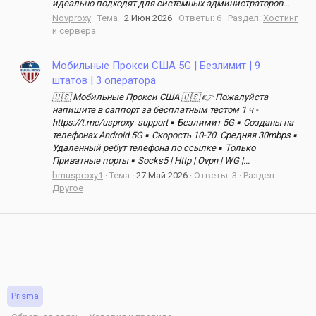
идеально подходят для системных администраторов...
Novproxy
Тема
2 Июн 2026
Ответы: 6
Раздел:
Хостинг
и сервера
Мобильные Прокси США 5G | Безлимит | 9
штатов | 3 оператора
🇺🇸 Мобильные Прокси США 🇺🇸 👉 Пожалуйста
напишите в саппорт за бесплатным тестом 1 ч -
https://t.me/usproxy_support ▪️ Безлимит 5G ▪️ Созданы на
телефонах Android 5G ▪️ Скорость 10-70. Средняя 30mbps ▪️
Удаленный ребут телефона по ссылке ▪️ Только
Приватные порты ▪️ Socks5 | Http | Ovpn | WG |...
bmusproxy1
Тема
27 Май 2026
Ответы: 3
Раздел:
Другое
Prisma