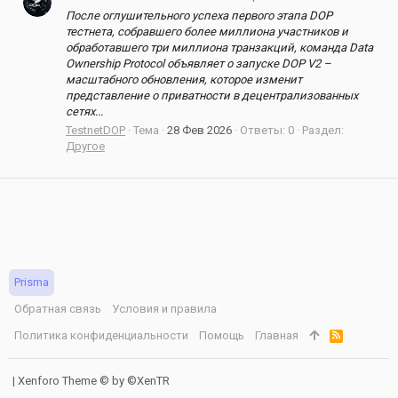
После оглушительного успеха первого этапа DOP
тестнета, собравшего более миллиона участников и
обработавшего три миллиона транзакций, команда Data
Ownership Protocol объявляет о запуске DOP V2 –
масштабного обновления, которое изменит
представление о приватности в децентрализованных
сетях...
TestnetDOP
Тема
28 Фев 2026
Ответы: 0
Раздел:
Другое
Prisma
Обратная связь
Условия и правила
Политика конфиденциальности
Помощь
Главная
R
S
S
|
Xenforo Theme
© by ©XenTR