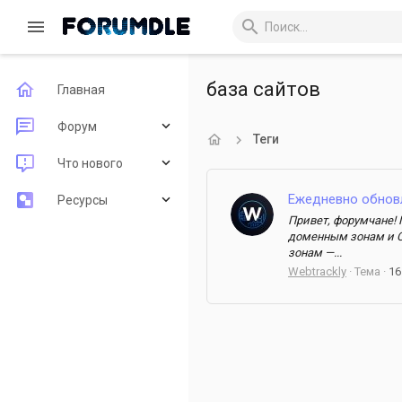
база сайтов
Главная
Форум
Теги
Новые сообщения
Что нового
Поиск по форуму
Ежедневно обнов
Новые сообщения
Ресурсы
Привет, форумчане!
Новые ресурсы
Последние рецензии
доменным зонам и C
зонам —...
Недавняя активность
Webtrackly
Тема
16
Поиск ресурсов