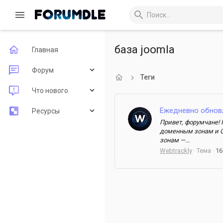
база joomla
Главная
Форум
Теги
Новые сообщения
Что нового
Поиск по форуму
Ежедневно обнов
Новые сообщения
Ресурсы
Привет, форумчане!
Новые ресурсы
Последние рецензии
доменным зонам и C
зонам —...
Недавняя активность
Webtrackly
Тема
16
Поиск ресурсов