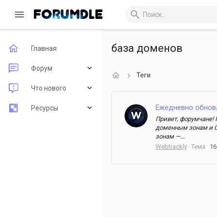
база доменов
Главная
Форум
Теги
Новые сообщения
Что нового
Поиск по форуму
Ежедневно обнов
Новые сообщения
Ресурсы
Привет, форумчане!
Новые ресурсы
Последние рецензии
доменным зонам и C
зонам —...
Недавняя активность
Webtrackly
Тема
16
Поиск ресурсов