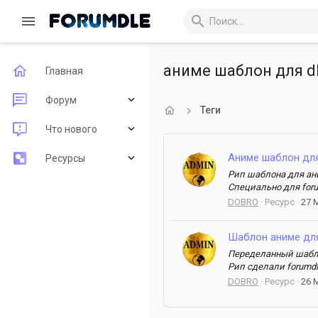
аниме шаблон для d
Главная
Форум
Теги
Новые сообщения
Что нового
Поиск по форуму
Аниме шаблон для
Новые сообщения
Ресурсы
Рип шаблона для ани
Новые ресурсы
Последние рецензии
Специально для foru
DOBRO
Ресурс
27 
Недавняя активность
Поиск ресурсов
Шаблон аниме для
Переделанный шаблон
Рип сделали forumdle
DOBRO
Ресурс
26 