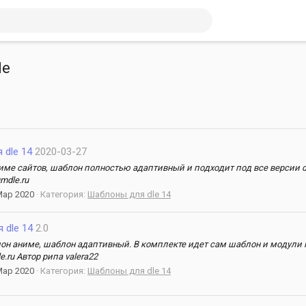
le
 dle 14
2020-03-27
ме сайтов, шаблон полностью адаптивный и подходит под все версии dle
mdle.ru
Мар 2020
Категория:
Шаблоны для dle 14
 dle 14
2.0
 аниме, шаблон адаптивный. В комплекте идет сам шаблон и модули к н
.ru Автор рипа valera22
Мар 2020
Категория:
Шаблоны для dle 14