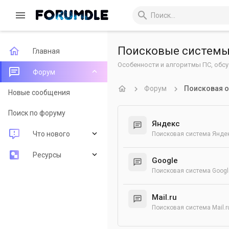
Поисковые систем
Главная
Особенности и алгоритмы ПС, обсу
Форум
Форум
Поисковая о
Новые сообщения
Поиск по форуму
Яндекс
Что нового
Поисковая система Янде
Новые сообщения
Ресурсы
Google
Поисковая система Googl
Новые ресурсы
Последние рецензии
Недавняя активность
Поиск ресурсов
Mail.ru
Поисковая система Mail.r