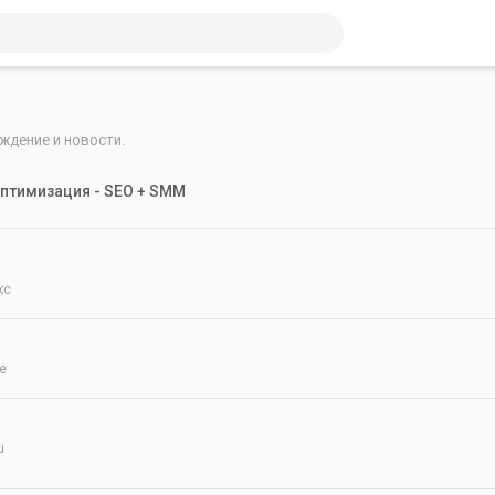
ы
ждение и новости.
птимизация - SEO + SMM
кс
e
u