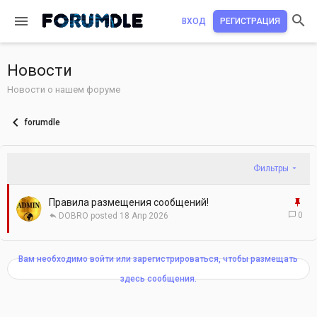
ВХОД
РЕГИСТРАЦИЯ
Новости
Новости о нашем форуме
forumdle
Фильтры
З
Правила размещения сообщений!
а
0
DOBRO
18 Апр 2026
к
р
е
Вам необходимо войти или зарегистрироваться, чтобы размещать
п
здесь сообщения.
л
е
н