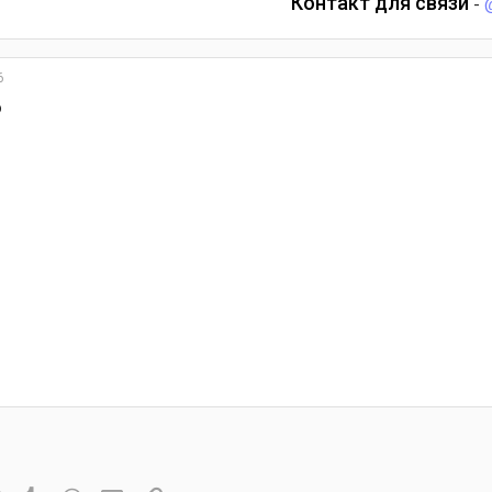
Контакт для связи
-
6
о