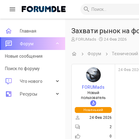
Захвати рынок на ф
Главная
А
Д
FORUMads
24 Фев 2026
Форум
в
а
т
т
Форум
Технический
о
а
Новые сообщения
р
н
т
а
Поиск по форуму
24 Фев 202
е
ч
м
а
Что нового
ы
л
FORUMads
а
Новый
Новые сообщения
Ресурсы
пользователь
Новые ресурсы
Последние рецензии
Новенький
24 Фев 2026
Недавняя активность
Поиск ресурсов
2
0