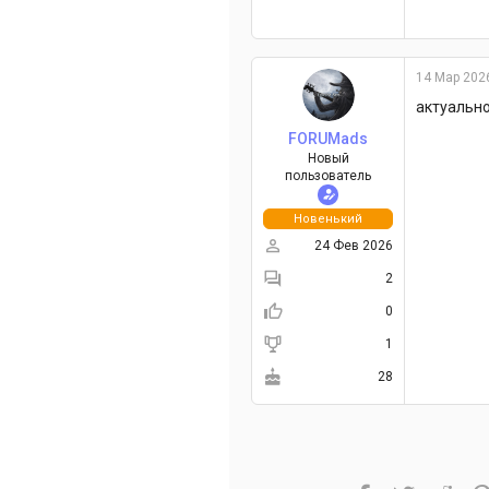
14 Мар 202
актуальн
FORUMads
Новый
пользователь
Новенький
24 Фев 2026
2
0
1
28