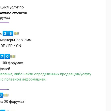
цикл услуг по
едению рекламы
орумах
━━━━━
в
мастеры, сео, смм
 DE / FR / CN
 100 форумах
филей
явление, либо найти определенных продавцов/услугу.
 с полезной информацией.
━━━━
━
на 20 форумах