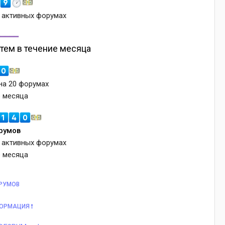
 активных форумах
━━━━━
тем в течение месяца
на 20 форумах
е месяца
румов
 активных форумах
е месяца
РУМОВ
ОРМАЦИЯ ❗️