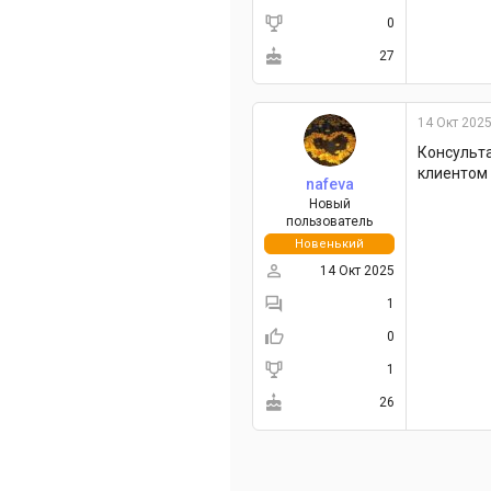
0
27
14 Окт 202
Консульта
клиентом 
nafeva
Новый
пользователь
Новенький
14 Окт 2025
1
0
1
26