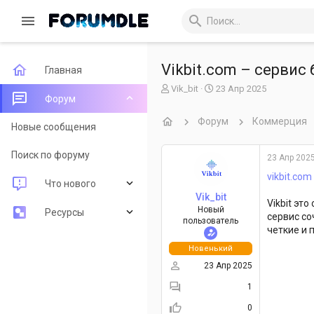
Vikbit.com – сервис
Главная
А
Д
Vik_bit
23 Апр 2025
Форум
в
а
т
т
Форум
Коммерция
о
а
Новые сообщения
р
н
т
а
Поиск по форуму
23 Апр 202
е
ч
м
а
vikbit.com
Что нового
ы
л
Vik_bit
а
Vikbit эт
Новый
Новые сообщения
Ресурсы
сервис со
пользователь
четкие и 
Новые ресурсы
Последние рецензии
Новенький
23 Апр 2025
Недавняя активность
Поиск ресурсов
1
0