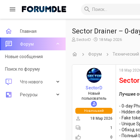
Sector Drainer – 0-da
Главная
А
Д
SectorD
18 Мар 2026
Форум
в
а
т
т
Форум
Технический
о
а
Новые сообщения
р
н
т
а
Поиск по форуму
18 Мар 202
е
ч
м
а
Sector
Что нового
ы
л
SectorD
а
Новый
Лучшие о
Новые сообщения
Ресурсы
пользователь
- 0-day Ph
Новые ресурсы
Последние рецензии
Новенький
- Hidden 
- Fake tok
18 Мар 2026
Недавняя активность
Поиск ресурсов
- Unique S
1
- Обход sc
- Полный b
0