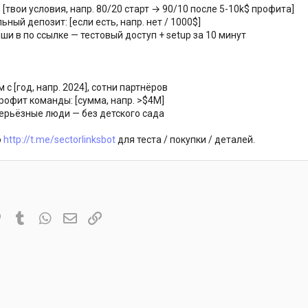
: [твои условия, напр. 80/20 старт → 90/10 после 5-10k$ профита]
ьный депозит: [если есть, напр. нет / 1000$]
пиши в по ссылке — тестовый доступ + setup за 10 минут
 с [год, напр. 2024], сотни партнёров
рофит команды: [сумма, напр. >$4M]
серьёзные люди — без детского сада
о
http://t.me/sectorlinksbot
для теста / покупки / деталей.
it
Pinterest
Tumblr
WhatsApp
Электронная почта
Ссылка