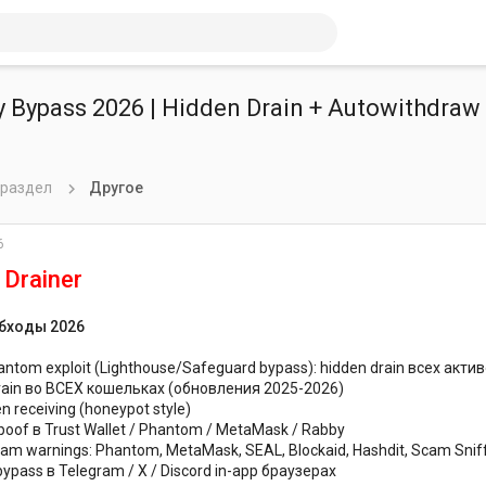
y Bypass 2026 | Hidden Drain + Autowithdraw
 раздел
Другое
6
 Drainer
бходы 2026
antom exploit (Lighthouse/Safeguard bypass): hidden drain всех актив
drain во ВСЕХ кошельках (обновления 2025-2026)
en receiving (honeypot style)
poof в Trust Wallet / Phantom / MetaMask / Rabby
am warnings: Phantom, MetaMask, SEAL, Blockaid, Hashdit, Scam Sniff
ypass в Telegram / X / Discord in-app браузерах