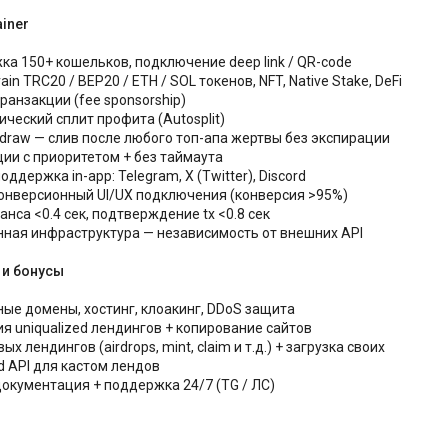
ainer
ка 150+ кошельков, подключение deep link / QR-code
ain TRC20 / BEP20 / ETH / SOL токенов, NFT, Native Stake, DeFi
транзакции (fee sponsorship)
ический сплит профита (Autosplit)
hdraw — слив после любого топ-апа жертвы без экспирации
ции с приоритетом + без таймаута
оддержка in-app: Telegram, X (Twitter), Discord
онверсионный UI/UX подключения (конверсия >95%)
ланса <0.4 сек, подтверждение tx <0.8 сек
нная инфраструктура — независимость от внешних API
 и бонусы
ные домены, хостинг, клоакинг, DDoS защита
ия uniqualized лендингов + копирование сайтов
вых лендингов (airdrops, mint, claim и т.д.) + загрузка своих
d API для кастом лендов
документация + поддержка 24/7 (TG / ЛС)