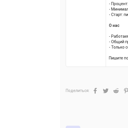
- Процент
- Минимал
- Старт: 
О нас
- Работаем
- Общий п
- Только 
Пишите п
Facebook
Twitter
Redd
Поделиться: