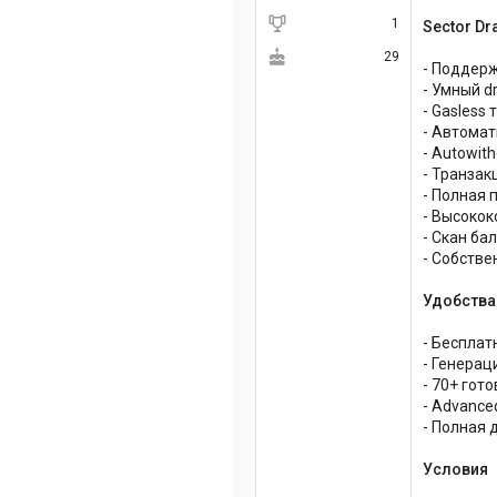
1
Sector Dr
29
- Поддерж
- Умный dr
- Gasless 
- Автомат
- Autowit
- Транзак
- Полная п
- Высокок
- Скан ба
- Собстве
Удобства
- Бесплат
- Генерац
- 70+ гото
- Advance
- Полная 
Условия