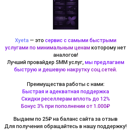
Xyeta
— это
с
е
р
в
и
с
с
с
а
м
ы
м
и
б
ы
с
т
р
ы
м
и
у
с
л
у
г
а
м
и
п
о
м
и
н
и
м
а
л
ь
н
ы
м
ц
е
н
а
м
которому нет
аналогов!
Лучший провайдер SMM услуг,
м
ы
п
р
е
д
л
а
г
а
е
м
б
ы
с
т
р
у
ю
и
д
е
ш
е
в
у
ю
н
а
к
р
у
т
к
у
с
о
ц
.
с
е
т
е
й
.
Преимущества работы с нами:
Б
ы
ст
р
ая
и
а
де
к
ва
т
н
а
я
п
о
дд
е
р
ж
к
а
С
ки
д
ки
ре
с
ел
л
ер
а
м
в
пл
о
ть
д
о
12
%
Б
о
н
у
с
3
%
п
р
и
п
оп
о
лн
е
ни
и
о
т
1
.
00
0
₽
Выдаем по 25₽ на баланс сайта за отзыв
Для получения обращайтесь в нашу поддержку!