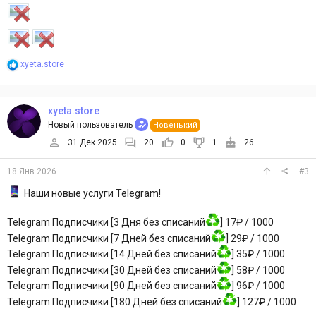
Р
xyeta.store
е
а
к
ц
xyeta.store
и
Новый пользователь
Новенький
и
:
31 Дек 2025
20
0
1
26
18 Янв 2026
#3
Наши новые услуги Telegram!
Telegram Подписчики [3 Дня без списаний
] 17₽ / 1000
Telegram Подписчики [7 Дней без списаний
] 29₽ / 1000
Telegram Подписчики [14 Дней без списаний
] 35₽ / 1000
Telegram Подписчики [30 Дней без списаний
] 58₽ / 1000
Telegram Подписчики [90 Дней без списаний
] 96₽ / 1000
Telegram Подписчики [180 Дней без списаний
] 127₽ / 1000