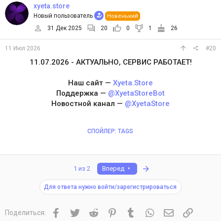
xyeta.store
Новый пользователь
Новенький
31 Дек 2025
20
0
1
26
11 Июл 2026
#20
11.07.2026 - АКТУАЛЬНО, СЕРВИС РАБОТАЕТ!
Наш сайт —
Xyeta.Store
Поддержка —
@XyetaStoreBot
Новостной канал —
@XyetaStore
СПОЙЛЕР:
TAGS
Последняя
1 из 2
Вперед
Для ответа нужно войти/зарегистрироваться
Facebook
Twitter
Reddit
Pinterest
Tumblr
WhatsApp
Электронная 
Ссылка
Поделиться: