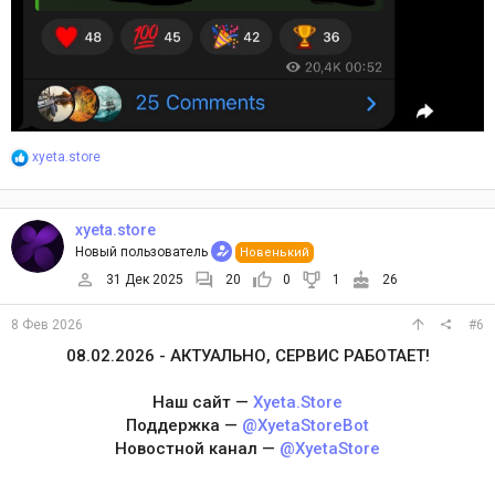
Р
xyeta.store
е
а
к
ц
xyeta.store
и
Новый пользователь
Новенький
и
:
31 Дек 2025
20
0
1
26
8 Фев 2026
#6
08.02.2026 - АКТУАЛЬНО, СЕРВИС РАБОТАЕТ!
Наш сайт —
Xyeta.Store
Поддержка —
@XyetaStoreBot
Новостной канал —
@XyetaStore