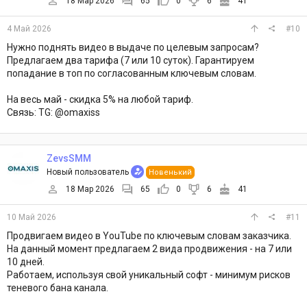
18 Мар 2026
65
0
6
41
4 Май 2026
#10
Нужно поднять видео в выдаче по целевым запросам?
Предлагаем два тарифа (7 или 10 суток). Гарантируем
попадание в топ по согласованным ключевым словам.
На весь май - скидка 5% на любой тариф.
Связь: TG: @omaxiss
ZevsSMM
Новый пользователь
Новенький
18 Мар 2026
65
0
6
41
10 Май 2026
#11
Продвигаем видео в YouTube по ключевым словам заказчика.
На данный момент предлагаем 2 вида продвижения - на 7 или
10 дней.
Работаем, используя свой уникальный софт - минимум рисков
теневого бана канала.