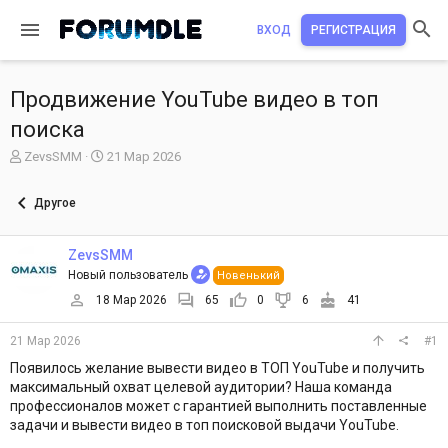
ВХОД
РЕГИСТРАЦИЯ
Продвижение YouTube видео в топ
поиска
А
Д
ZevsSMM
21 Мар 2026
в
а
т
т
Другое
о
а
р
н
т
а
ZevsSMM
е
ч
Новый пользователь
Новенький
м
а
ы
л
18 Мар 2026
65
0
6
41
а
21 Мар 2026
#1
Появилось желание вывести видео в ТОП YouTube и получить
максимальный охват целевой аудитории? Наша команда
профессионалов может с гарантией выполнить поставленные
задачи и вывести видео в топ поисковой выдачи YouTube.