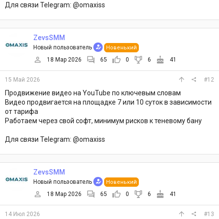
Для связи Telegram: @omaxiss
ZevsSMM
Новый пользователь
Новенький
18 Мар 2026
65
0
6
41
15 Май 2026
#12
Продвижение видео на YouTube по ключевым словам
Видео продвигается на площадке 7 или 10 суток в зависимости
от тарифа
Работаем через свой софт, минимум рисков к теневому бану
Для связи Telegram: @omaxiss
ZevsSMM
Новый пользователь
Новенький
18 Мар 2026
65
0
6
41
14 Июл 2026
#13