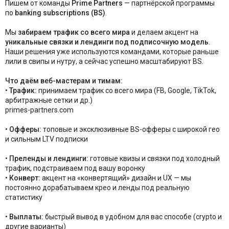
Пишем от команды
Prime Partners
— партнёрской программы
по
banking subscriptions (BS)
.
Мы
забираем трафик со всего мира
и делаем акцент на
уникальные связки и лендинги под подписочную модель
.
Наши решения уже используются командами, которые раньше
лили в свипы и нутру, а сейчас успешно масштабируют BS.
Что даём веб-мастерам и тимам:
•
Трафик:
принимаем трафик со всего мира (FB, Google, TikTok,
арбитражные сетки и др.)
primes-partners.com
•
Офферы:
топовые и эксклюзивные BS-офферы с широкой гео
и сильным LTV подписки
•
Преленды и лендинги:
готовые квизы и связки под холодный
трафик, подстраиваем под вашу воронку
•
Конверт:
акцент на «конвертящий» дизайн и UX — мы
постоянно дорабатываем крео и ленды под реальную
статистику
•
Выплаты:
быстрый вывод в удобном для вас способе (crypto и
другие варианты)