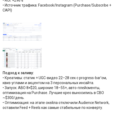
• ROI: +296%
• Источник трафика: Facebook/Instagram (Purchase/Subscribe +
CAPI)
Подход к заливу:
• Креативы: статик + UGC-видео 22–28 сек с progress-bar’ом,
квиз-углами и акцентом на 3 персональных инсайта.
• Запуск: ABO 8×$20, широкие 18–55+, авто-плейсменты,
оптимизация на Purchase. Лучшие крео выносились в CBO
~$300/день.
• Оптимизация: на этапе скейла отключили Audience Network,
оставили Feed + Reels как самые стабильные по конверту.