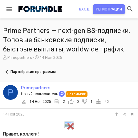
ВХОД
РЕГИСТРАЦИЯ
Prime Partners — next-gen BS-подписки.
Топовые банковские подписки,
быстрые выплаты, worldwide трафик
А
Д
Primepartners
14 Ноя 2025
в
а
т
т
Партнёрские программы
о
а
р
н
т
а
Primepartners
P
е
ч
Новый пользователь
Новенький
м
а
ы
л
14 Ноя 2025
2
0
1
40
а
14 Ноя 2025
#1
Привет, коллеги!