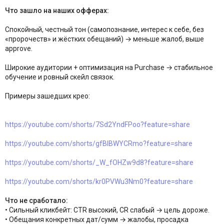
Что зашло на наших офферах:
Спокойный, честный тон (самопознание, интерес к себе, без
«пророчеств» и жёстких обещаний) → меньше жалоб, выше
approve.
Широкие аудитории + оптимизация на Purchase → стабильное
обучение и ровный скейл связок.
Примеры зашедших крео:
https://youtube.com/shorts/7Sd2YndFPoo?feature=share
https://youtube.com/shorts/gfBlBWYCRmo?feature=share
https://youtube.com/shorts/_W_fOHZw9d8?feature=share
https://youtube.com/shorts/kr0PVWu3Nm0?feature=share
Что не сработало:
• Сильный кликбейт: CTR высокий, CR слабый → цель дороже.
• Обещания конкретных дат/сумм → жалобы, просадка