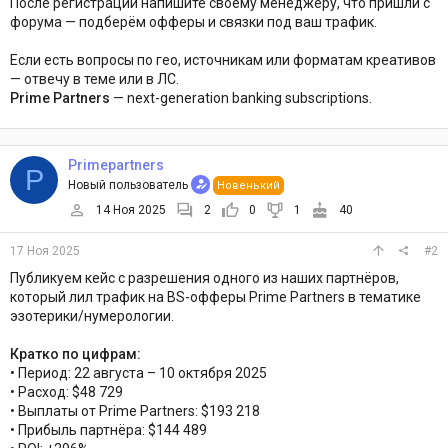
После регистрации напишите своему менеджеру, что пришли с
форума — подберём офферы и связки под ваш трафик.
Если есть вопросы по гео, источникам или форматам креативов
— отвечу в теме или в ЛС.
Prime Partners
— next-generation banking subscriptions.
Primepartners
P
Новый пользователь
Новенький
14 Ноя 2025
2
0
1
40
17 Ноя 2025
#2
Публикуем кейс с разрешения одного из наших партнёров,
который лил трафик на BS-офферы Prime Partners в тематике
эзотерики/нумерологии.
Кратко по цифрам:
• Период: 22 августа – 10 октября 2025
• Расход: $48 729
• Выплаты от Prime Partners: $193 218
• Прибыль партнёра: $144 489