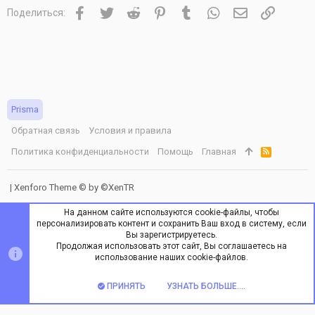
Facebook
Twitter
Reddit
Pinterest
Tumblr
WhatsApp
Электронная 
Ссылка
Поделиться:
Prisma
Обратная связь
Условия и правила
Политика конфиденциальности
Помощь
Главная
R
S
S
|
Xenforo Theme
© by ©XenTR
На данном сайте используются cookie-файлы, чтобы
персонализировать контент и сохранить Ваш вход в систему, если
Вы зарегистрируетесь.
Продолжая использовать этот сайт, Вы соглашаетесь на
ВЕРХ
НИЗ
использование наших cookie-файлов.
ПРИНЯТЬ
УЗНАТЬ БОЛЬШЕ....