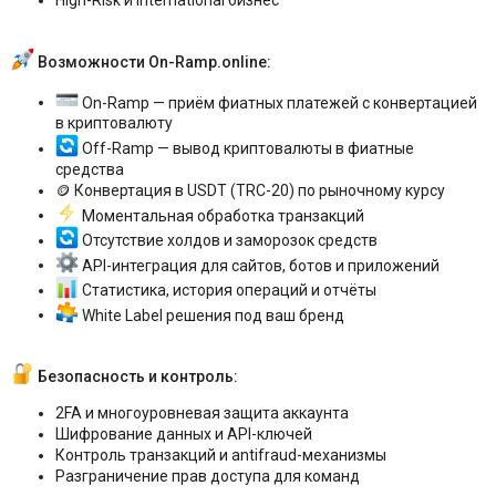
High-Risk и international бизнес
Возможности On-Ramp.online:
On-Ramp — приём фиатных платежей с конвертацией
в криптовалюту
Off-Ramp — вывод криптовалюты в фиатные
средства
🪙 Конвертация в USDT (TRC-20) по рыночному курсу
Моментальная обработка транзакций
Отсутствие холдов и заморозок средств
API-интеграция для сайтов, ботов и приложений
Статистика, история операций и отчёты
White Label решения под ваш бренд
Безопасность и контроль:
2FA и многоуровневая защита аккаунта
Шифрование данных и API-ключей
Контроль транзакций и antifraud-механизмы
Разграничение прав доступа для команд