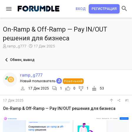
ВХОД
РЕГИСТРАЦИЯ
On-Ramp & Off-Ramp — Pay IN/OUT
решения для бизнеса
А
Д
ramp_g777
17 Дек 2025
в
а
т
т
Обмен, вывод
о
а
р
н
т
а
ramp_g777
е
ч
Новый пользователь
Новенький
м
а
ы
л
17 Дек 2025
1
0
1
53
а
17 Дек 2025
#1
On-Ramp & Off-Ramp — Pay IN/OUT решения для бизнеса