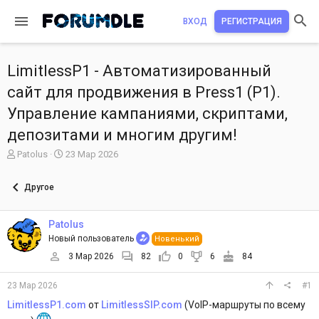
ВХОД
РЕГИСТРАЦИЯ
LimitlessP1 - Автоматизированный
сайт для продвижения в Press1 (P1).
Управление кампаниями, скриптами,
депозитами и многим другим!
А
Д
Patolus
23 Мар 2026
в
а
т
т
Другое
о
а
р
н
т
а
Patolus
е
ч
Новый пользователь
Новенький
м
а
ы
л
3 Мар 2026
82
0
6
84
а
23 Мар 2026
#1
LimitlessP1.com
от
LimitlessSIP.com
(VoIP-маршруты по всему