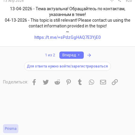
13 Апр 2026
#20
13-04-2026 - Тема актуальна! Обращайтесь по контактам,
указанным в теме!
04-13-2026 - This topic is still relevant! Please contact us using the
contact information provided in the topic!
~
https://t.me/+sPdzGgHAQ7E3YjE0
Последняя
1 из 2
Вперед
Для ответа нужно войти/зарегистрироваться
Facebook
Twitter
Reddit
Pinterest
Tumblr
WhatsApp
Электронная 
Ссылка
Поделиться:
Prisma