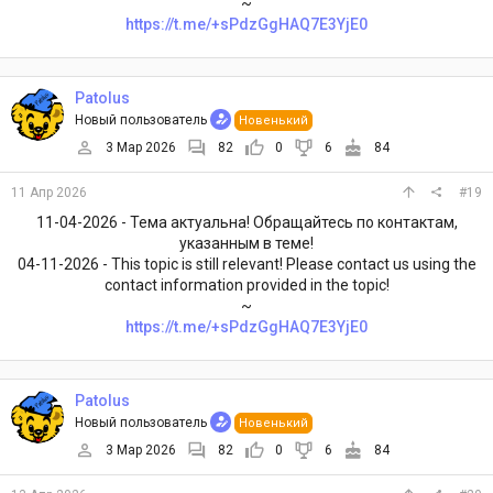
~
https://t.me/+sPdzGgHAQ7E3YjE0
Patolus
Новый пользователь
Новенький
3 Мар 2026
82
0
6
84
11 Апр 2026
#19
11-04-2026 - Тема актуальна! Обращайтесь по контактам,
указанным в теме!
04-11-2026 - This topic is still relevant! Please contact us using the
contact information provided in the topic!
~
https://t.me/+sPdzGgHAQ7E3YjE0
Patolus
Новый пользователь
Новенький
3 Мар 2026
82
0
6
84