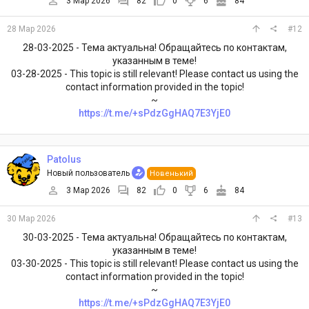
3 Мар 2026
82
0
6
84
28 Мар 2026
#12
28-03-2025 - Тема актуальна! Обращайтесь по контактам,
указанным в теме!
03-28-2025 - This topic is still relevant! Please contact us using the
contact information provided in the topic!
~
https://t.me/+sPdzGgHAQ7E3YjE0
Patolus
Новый пользователь
Новенький
3 Мар 2026
82
0
6
84
30 Мар 2026
#13
30-03-2025 - Тема актуальна! Обращайтесь по контактам,
указанным в теме!
03-30-2025 - This topic is still relevant! Please contact us using the
contact information provided in the topic!
~
https://t.me/+sPdzGgHAQ7E3YjE0