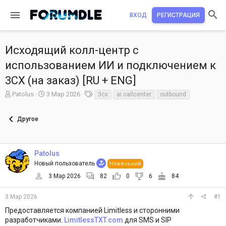
ВХОД
РЕГИСТРАЦИЯ
Исходящий колл-центр с
использованием ИИ и подключением к
3CX (на заказ) [RU + ENG]
А
Д
Т
Patolus
3 Мар 2026
3cx
ai callcenter
outbound
в
а
е
т
т
г
Другое
о
а
и
р
н
т
а
е
ч
Patolus
м
а
Новый пользователь
Новенький
ы
л
а
3 Мар 2026
82
0
6
84
3 Мар 2026
#1
Предоставляется компанией Limitless и сторонними
разработчиками.
LimitlessTXT.com
для SMS и SIP