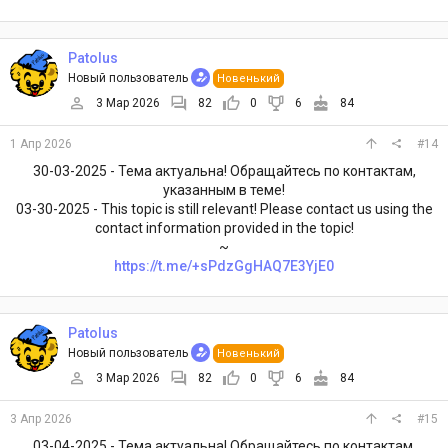
Patolus
Новый пользователь
Новенький
3 Мар 2026
82
0
6
84
1 Апр 2026
#14
30-03-2025 - Тема актуальна! Обращайтесь по контактам,
указанным в теме!
03-30-2025 - This topic is still relevant! Please contact us using the
contact information provided in the topic!
~
https://t.me/+sPdzGgHAQ7E3YjE0
Patolus
Новый пользователь
Новенький
3 Мар 2026
82
0
6
84
3 Апр 2026
#15
03-04-2025 - Тема актуальна! Обращайтесь по контактам,