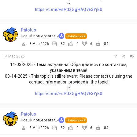
~
https://t.me/+sPdzGgHAQ7E3YjE0
Patolus
Новый пользователь
Новенький
3 Мар 2026
82
0
6
84
14 Мар 2026
#6
14-03-2025 - Тема актуальна! Обращайтесь по контактам,
указанным в теме!
03-14-2025 - This topic is still relevant! Please contact us using the
contact information provided in the topic!
~
https://t.me/+sPdzGgHAQ7E3YjE0
Patolus
Новый пользователь
Новенький
3 Мар 2026
82
0
6
84