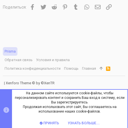
Facebook
Twitter
Reddit
Pinterest
Tumblr
WhatsApp
Электронная 
Ссылка
Поделиться:
Prisma
Обратная связь
Условия и правила
Политика конфиденциальности
Помощь
Главная
R
S
S
|
Xenforo Theme
© by ©XenTR
На данном сайте используются cookie-файлы, чтобы
персонализировать контент и сохранить Ваш вход в систему, если
Вы зарегистрируетесь.
Продолжая использовать этот сайт, Вы соглашаетесь на
ВЕРХ
НИЗ
использование наших cookie-файлов.
ПРИНЯТЬ
УЗНАТЬ БОЛЬШЕ....