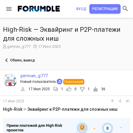
ВХОД
РЕГИСТРАЦИЯ
High-Risk — Эквайринг и P2P-платежи
для сложных ниш
А
Д
german_g777
17 Июл 2025
в
а
т
т
Обмен, вывод
о
а
р
н
т
а
german_g777
е
ч
Новый пользователь
Новенький
м
а
ы
л
17 Июл 2025
1
0
1
36
а
17 Июл 2025
#1
High-Risk — Эквайринг и P2P-платежи для сложных ниш